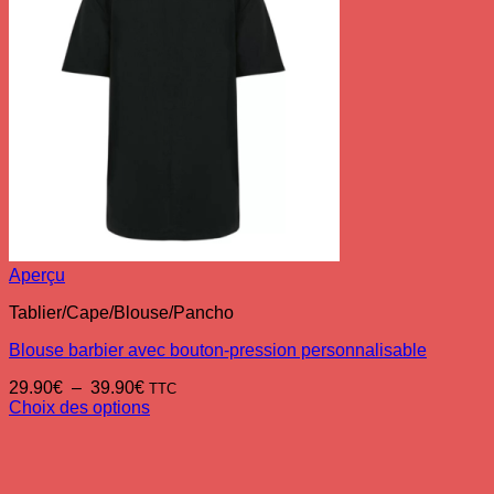
Aperçu
Tablier/Cape/Blouse/Pancho
Blouse barbier avec bouton-pression personnalisable
Plage
29.90
€
–
39.90
€
TTC
de
Choix des options
Ce
prix :
produit
29.90€
a
à
plusieurs
39.90€