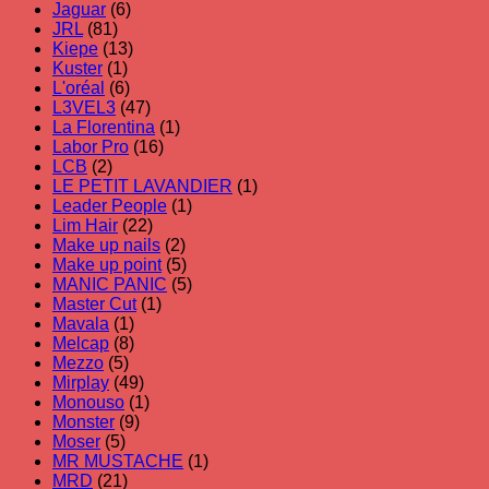
Jaguar
(6)
JRL
(81)
Kiepe
(13)
Kuster
(1)
L'oréal
(6)
L3VEL3
(47)
La Florentina
(1)
Labor Pro
(16)
LCB
(2)
LE PETIT LAVANDIER
(1)
Leader People
(1)
Lim Hair
(22)
Make up nails
(2)
Make up point
(5)
MANIC PANIC
(5)
Master Cut
(1)
Mavala
(1)
Melcap
(8)
Mezzo
(5)
Mirplay
(49)
Monouso
(1)
Monster
(9)
Moser
(5)
MR MUSTACHE
(1)
MRD
(21)