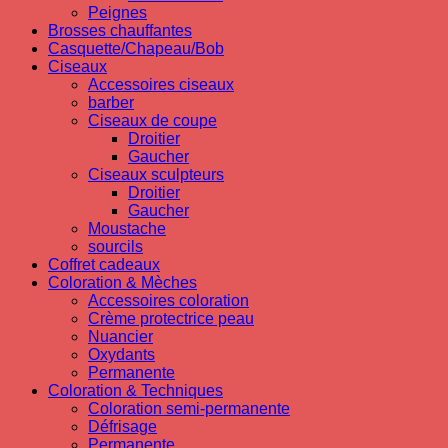
Peignes
Brosses chauffantes
Casquette/Chapeau/Bob
Ciseaux
Accessoires ciseaux
barber
Ciseaux de coupe
Droitier
Gaucher
Ciseaux sculpteurs
Droitier
Gaucher
Moustache
sourcils
Coffret cadeaux
Coloration & Mèches
Accessoires coloration
Crème protectrice peau
Nuancier
Oxydants
Permanente
Coloration & Techniques
Coloration semi-permanente
Défrisage
Permanente