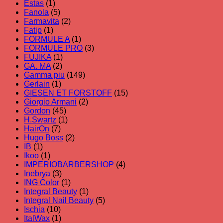
Estas
(1)
Fanola
(5)
Farmavita
(2)
Fatip
(1)
FORMULE A
(1)
FORMULE PRO
(3)
FUJIKA
(1)
GA. MA
(2)
Gamma piu
(149)
Gerlain
(1)
GIESEN ET FORSTOFF
(15)
Giorgio Armani
(2)
Gordon
(45)
H.Swartz
(1)
HairOn
(7)
Hugo Boss
(2)
IB
(1)
Ikoo
(1)
IMPERIOBARBERSHOP
(4)
Inebrya
(3)
ING Color
(1)
Integral Beauty
(1)
Integral Nail Beauty
(5)
Ischia
(10)
ItalWax
(1)