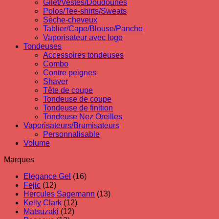
Gilet/Vestes/Doudounes
Polos/Tee-shirts/Sweats
Sèche-cheveux
Tablier/Cape/Blouse/Pancho
Vaporisateur avec logo
Tondeuses
Accessoires tondeuses
Combo
Contre peignes
Shaver
Tête de coupe
Tondeuse de coupe
Tondeuse de finition
Tondeuse Nez Oreilles
Vaporisateurs/Brumisateurs
Personnalisable
Volume
Marques
Elegance Gel
(16)
Fejic
(12)
Hercules Sagemann
(13)
Kelly Clark
(12)
Matsuzaki
(12)