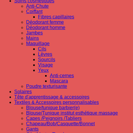
Soins cosmetiques
Anti-Chute
Coiffant
Fibres capillaires
Déodorant femme
Déodorant homme
Jambes
Mains
Maquillage
Cils
Lèvres
Sourcils
Visage
Yeux
Anti-cernes
Mascara
Poudre texturisante
Solaires
Tête d'apprentissage & accessoires
Textiles & Accessoires personnalisables
Blouse/tunique barbier(e)
Blouse/Tunique institut esthétique massage
Capes /Peignoirs /Tabliers
Chapeau/Bob/Casquette/Bonnet
Gants