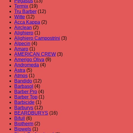
Pegasus
(13)
Termix
(19)
Tru Barber
(12)
Witte
(12)
Acca Kappa
(2)
Airclean
(2)
Alighiero
(1)
Alighiero Campostrini
(3)
Alpecin
(4)
Amaro
(1)
AMERICAN CREW
(3)
Amerigo Oliva
(9)
Andromeda
(4)
Astra
(5)
Atmos
(1)
Bandido
(12)
Barbasol
(4)
Barber Pro
(4)
Barber Top
(1)
Barbicide
(1)
Barburys
(12)
BEARDBURYS
(16)
Bifull
(6)
Biotherm
(2)
Biowels
(1)