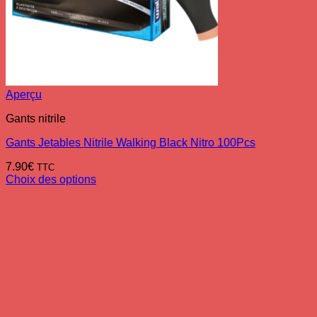
Aperçu
Gants nitrile
Gants Jetables Nitrile Walking Black Nitro 100Pcs
7.90
€
TTC
Choix des options
Ce
produit
a
plusieurs
variations.
Les
options
peuvent
être
choisies