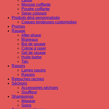
Laque
Mousse coiffante
Poudre coiffante
Spray colorant
Produits déjà personnalisés
Coques tondeuses customisées
Promos
Rasage
After-shave
Blaireaux
Bol de rasage
Crème à raser
Gel de rasage
Huile barbe
Talc
Rasoirs
Lames rasoirs
Rasoirs
Retouches racines
Séchoirs
Accessoires séchoirs
Souffleur
Shampoings
Masque
Soins