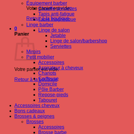
Équipement barber
Votre panier est vide.
Chauffe-serviettes
Tapis anti-fatigue
Retour à la boutique
Tapis magnetique
Linge barber
0
Linge de salon
Panier
Jetable
Linge de salon/barbershop
Serviettes
Miroirs
Petit mobilier
Accessoires
Aspirateur à cheveux
Votre panier est vide.
Chariots
Coiffeuse
Retour à la boutique
Domicile
Pôle Barber
Repose-pieds
Tabouret
Accessoires cheveux
Bons cadeaux
Brosses & peignes
Brosses
Accessoires
Brosse barbe