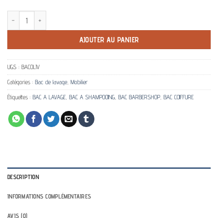
quantité de Bac à shampooing Olivier MIRPLAY noir
AJOUTER AU PANIER
UGS :
BACOLIV
Catégories :
Bac de lavage
,
Mobilier
Étiquettes :
BAC A LAVAGE
,
BAC A SHAMPOOING
,
BAC BARBERSHOP
,
BAC COIFFURE
DESCRIPTION
INFORMATIONS COMPLÉMENTAIRES
AVIS (0)