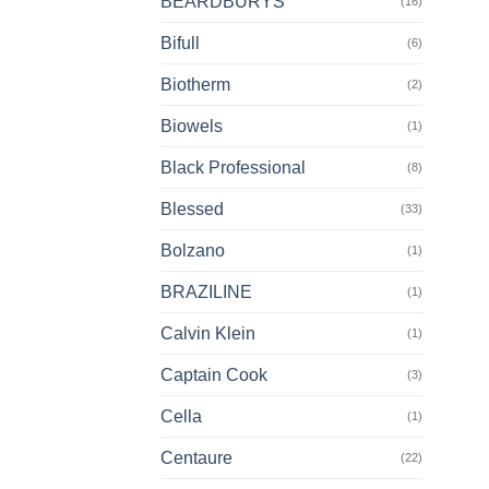
BEARDBURYS
(16)
Bifull
(6)
Biotherm
(2)
Biowels
(1)
Black Professional
(8)
Blessed
(33)
Bolzano
(1)
BRAZILINE
(1)
Calvin Klein
(1)
Captain Cook
(3)
Cella
(1)
Centaure
(22)