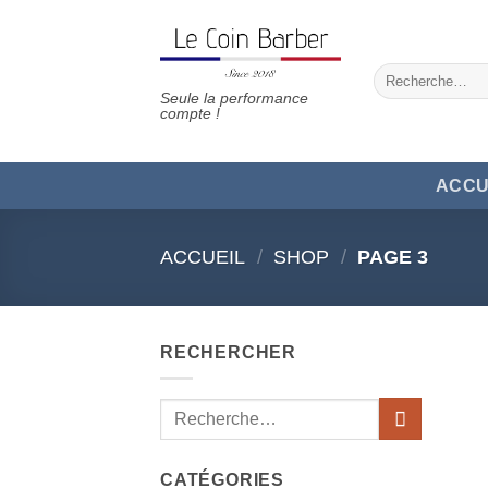
Passer
au
contenu
Recherche
pour :
Seule la performance
compte !
ACCU
ACCUEIL
/
SHOP
/
PAGE 3
RECHERCHER
Recherche
pour :
CATÉGORIES