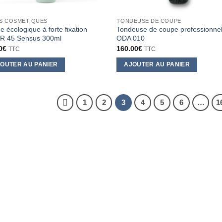
la
page
S COSMETIQUES
TONDEUSE DE COUPE
du
it
e écologique à forte fixation
Tondeuse de coupe professionnel
produit
R 45 Sensus 300ml
ODA 010
0
€
160.00
€
TTC
TTC
OUTER AU PANIER
AJOUTER AU PANIER
1
2
3
4
5
6
…
1