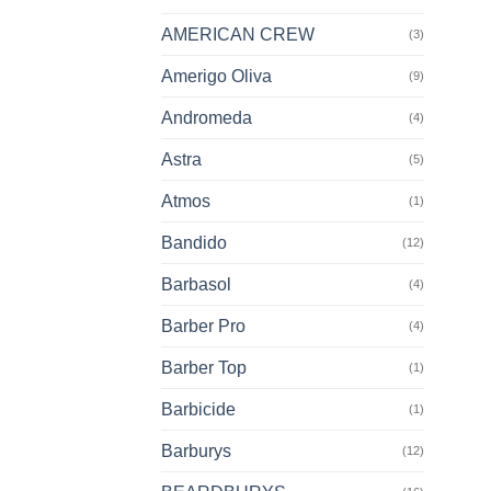
AMERICAN CREW
(3)
Amerigo Oliva
(9)
Andromeda
(4)
Astra
(5)
Atmos
(1)
Bandido
(12)
Barbasol
(4)
Barber Pro
(4)
Barber Top
(1)
Barbicide
(1)
Barburys
(12)