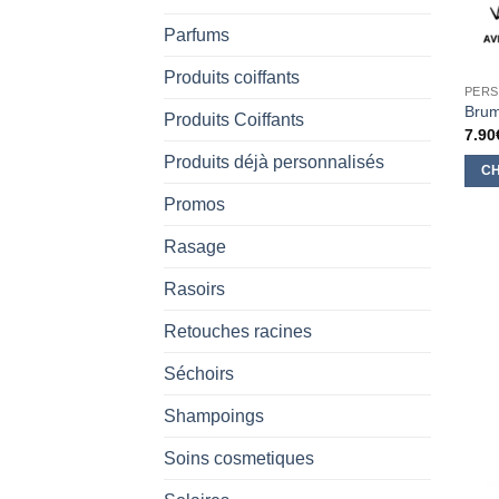
Parfums
Produits coiffants
PERS
Brum
Produits Coiffants
7.90
Produits déjà personnalisés
CH
Ce
Promos
produ
Rasage
a
plusi
Rasoirs
varia
Les
Retouches racines
opti
Séchoirs
peuv
être
Shampoings
chois
sur
Soins cosmetiques
la