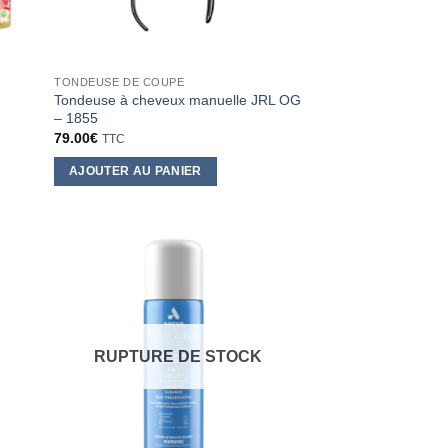
sur
la
page
TONDEUSE DE COUPE
du
Tondeuse à cheveux manuelle JRL OG
produit
– 1855
79.00
€
TTC
AJOUTER AU PANIER
RUPTURE DE STOCK