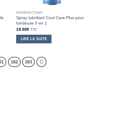
DÉSINFECTANT
le
Spray lubrifiant Cool Care Plus pour
tondeuse 5 en 1
19.90
€
TTC
LIRE LA SUITE
61
162
163