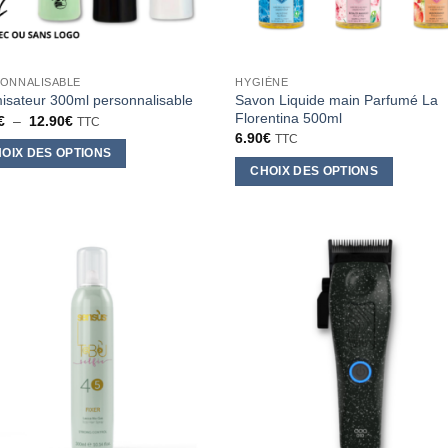
sur
la
page
ONNALISABLE
HYGIÈNE
du
Savon Liquide main Parfumé La
isateur 300ml personnalisable
produit
Florentina 500ml
Plage
€
–
12.90
€
TTC
de
6.90
€
TTC
prix :
OIX DES OPTIONS
7.90€
CHOIX DES OPTIONS
à
12.90€
Ce
it
produit
a
eurs
plusieurs
tions.
variations.
Les
ons
options
ent
peuvent
être
ies
choisies
sur