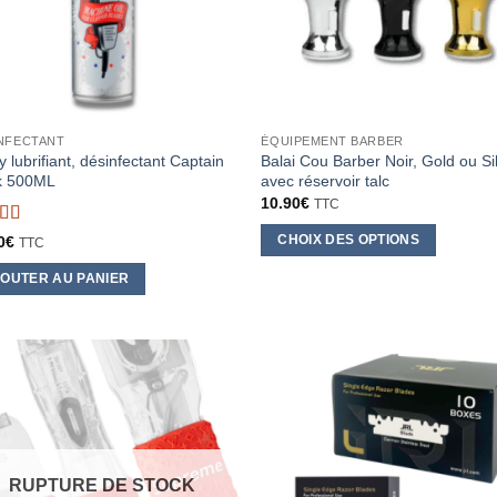
NFECTANT
ÉQUIPEMENT BARBER
 lubrifiant, désinfectant Captain
Balai Cou Barber Noir, Gold ou Si
k 500ML
avec réservoir talc
10.90
€
TTC
e
5
sur 5
CHOIX DES OPTIONS
0
€
TTC
Ce
OUTER AU PANIER
produit
a
plusieurs
variations.
Les
options
peuvent
être
RUPTURE DE STOCK
choisies