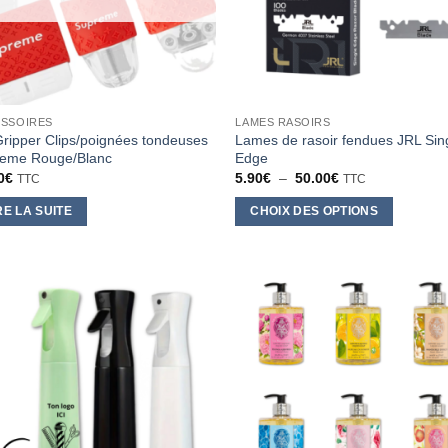
sur
la
page
du
produit
SSOIRES
LAMES RASOIRS
Gripper Clips/poignées tondeuses
Lames de rasoir fendues JRL Sin
eme Rouge/Blanc
Edge
Plage
0
€
5.90
€
–
50.00
€
TTC
TTC
de
prix :
RE LA SUITE
CHOIX DES OPTIONS
5.90€
à
Ce
50.00€
produit
a
plusieurs
variations.
Les
options
peuvent
être
choisies