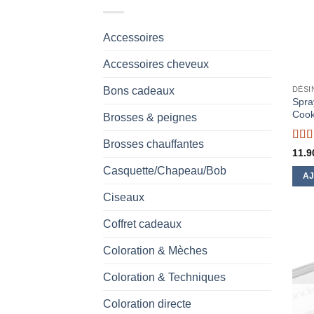
Accessoires
Accessoires cheveux
Bons cadeaux
DÉSI
Spray
Coo
Brosses & peignes
Brosses chauffantes
Not
11.9
Casquette/Chapeau/Bob
AJ
Ciseaux
Coffret cadeaux
Coloration & Mèches
Coloration & Techniques
Coloration directe