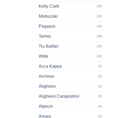
Kelly Clark
(12)
Matsuzaki
(12)
Pegasus
(13)
Termix
(19)
Tru Barber
(12)
Witte
(12)
Acca Kappa
(2)
Airclean
(2)
Alighiero
(1)
Alighiero Campostrini
(3)
Alpecin
(4)
Amaro
(1)