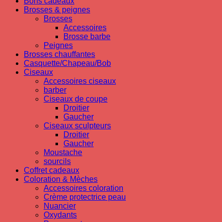
Bons cadeaux
Brosses & peignes
Brosses
Accessoires
Brosse barbe
Peignes
Brosses chauffantes
Casquette/Chapeau/Bob
Ciseaux
Accessoires ciseaux
barber
Ciseaux de coupe
Droitier
Gaucher
Ciseaux sculpteurs
Droitier
Gaucher
Moustache
sourcils
Coffret cadeaux
Coloration & Mèches
Accessoires coloration
Crème protectrice peau
Nuancier
Oxydants