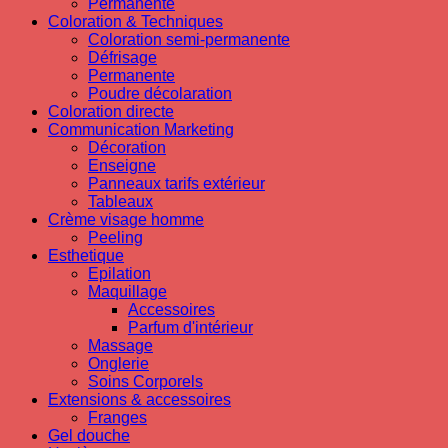
Permanente
Coloration & Techniques
Coloration semi-permanente
Défrisage
Permanente
Poudre décolaration
Coloration directe
Communication Marketing
Décoration
Enseigne
Panneaux tarifs extérieur
Tableaux
Crème visage homme
Peeling
Esthetique
Epilation
Maquillage
Accessoires
Parfum d'intérieur
Massage
Onglerie
Soins Corporels
Extensions & accessoires
Franges
Gel douche