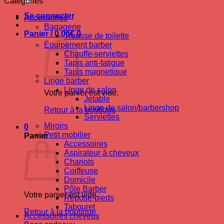
Catégories
Se connecter
Accessoires
Bagagerie
Panier /
0.00
€
0
Trousse de toilette
Équipement barber
Chauffe-serviettes
Tapis anti-fatigue
Tapis magnetique
Linge barber
Linge de salon
Votre panier est vide.
Jetable
Linge de salon/barbershop
Retour à la boutique
Serviettes
Miroirs
0
Petit mobilier
Panier
Accessoires
Aspirateur à cheveux
Chariots
Coiffeuse
Domicile
Pôle Barber
Votre panier est vide.
Repose-pieds
Tabouret
Retour à la boutique
Accessoires cheveux