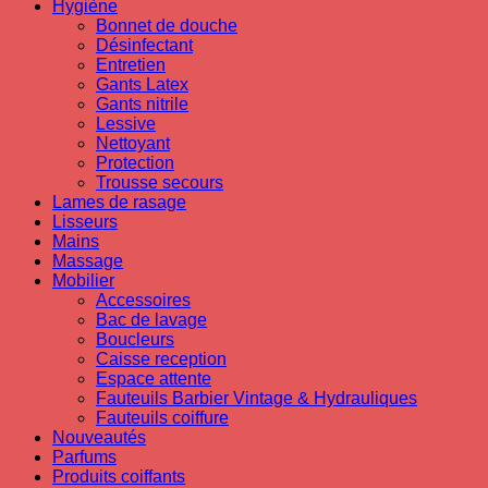
Hygiène
Bonnet de douche
Désinfectant
Entretien
Gants Latex
Gants nitrile
Lessive
Nettoyant
Protection
Trousse secours
Lames de rasage
Lisseurs
Mains
Massage
Mobilier
Accessoires
Bac de lavage
Boucleurs
Caisse reception
Espace attente
Fauteuils Barbier Vintage & Hydrauliques
Fauteuils coiffure
Nouveautés
Parfums
Produits coiffants