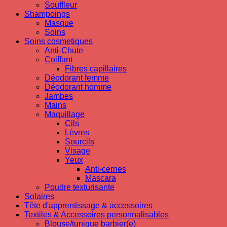
Souffleur
Shampoings
Masque
Soins
Soins cosmetiques
Anti-Chute
Coiffant
Fibres capillaires
Déodorant femme
Déodorant homme
Jambes
Mains
Maquillage
Cils
Lèvres
Sourcils
Visage
Yeux
Anti-cernes
Mascara
Poudre texturisante
Solaires
Tête d'apprentissage & accessoires
Textiles & Accessoires personnalisables
Blouse/tunique barbier(e)