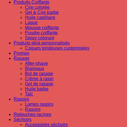
Produits Coiffants
Cire colorée
Gel & Cire barbe
Huile capillaire
Laque
Mousse coiffante
Poudre coiffante
Spray colorant
Produits déjà personnalisés
Coques tondeuses customisées
Promos
Rasage
After-shave
Blaireaux
Bol de rasage
Crème à raser
Gel de rasage
Huile barbe
Talc
Rasoirs
Lames rasoirs
Rasoirs
Retouches racines
Séchoirs
Accessoires séchoirs