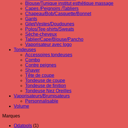
Blouse/Tunique institut esthétique massage
Capes /Peignoirs /Tabliers
Chapeau/Bob/Casquette/Bonnet
Gants
Gilet/Vestes/Doudounes
Polos/Tee-shirts/Sweats
Sèche-cheveux
Tablier/Cape/Blouse/Pancho
Vaporisateur avec logo
Tondeuses
Accessoires tondeuses
Combo
Contre peignes
Shaver
Tête de coupe
Tondeuse de coupe
Tondeuse de finition
Tondeuse Nez Oreilles
Vaporisateurs/Brumisateurs
Personnalisable
Volume
Marques
Odatools
(1)