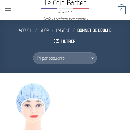
Passer
0
au
contenu
Seule la performance compte !
ACCUEIL
/
SHOP
/
HYGIÈNE
/
BONNET DE DOUCHE
FILTRER