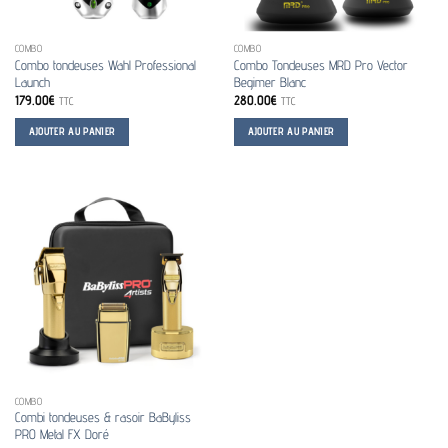
COMBO
COMBO
Combo tondeuses Wahl Professional
Combo Tondeuses MRD Pro Vector
Launch
Begimer Blanc
179.00
€
280.00
€
TTC
TTC
AJOUTER AU PANIER
AJOUTER AU PANIER
COMBO
Combi tondeuses & rasoir BaByliss
PRO Metal FX Doré