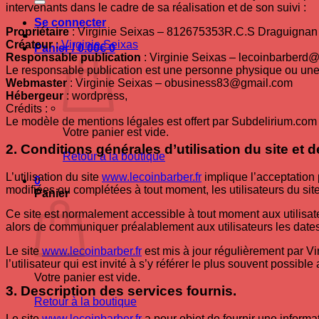
intervenants dans le cadre de sa réalisation et de son suivi :
Se connecter
Propriétaire
: Virginie Seixas – 812675353R.C.S Draguignan
Créateur
:
Virginie Seixas
Panier /
0.00
€
0
Responsable publication
: Virginie Seixas – lecoinbarberd
Le responsable publication est une personne physique ou un
Webmaster
: Virginie Seixas – obusiness83@gmail.com
Hébergeur
: wordpress,
Crédits :
Le modèle de mentions légales est offert par Subdelirium.co
Votre panier est vide.
2. Conditions générales d’utilisation du site et
Retour à la boutique
L’utilisation du site
www.lecoinbarber.fr
implique l’acceptation p
0
modifiées ou complétées à tout moment, les utilisateurs du sit
Panier
Ce site est normalement accessible à tout moment aux utilisate
alors de communiquer préalablement aux utilisateurs les dates 
Le site
www.lecoinbarber.fr
est mis à jour régulièrement par V
l’utilisateur qui est invité à s’y référer le plus souvent possib
Votre panier est vide.
3. Description des services fournis.
Retour à la boutique
Le site
www.lecoinbarber.fr
a pour objet de fournir une informa