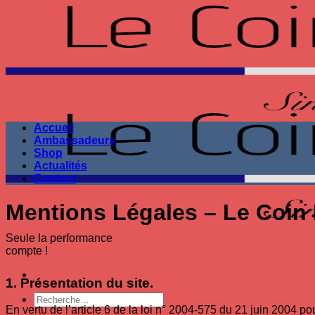
Passer
au
contenu
Accueil
Ambassadeurs
Shop
Actualités
Contact
Mentions Légales – Le Coin
Seule la performance
compte !
1. Présentation du site.
Recherche
En vertu de l’article 6 de la loi n° 2004-575 du 21 juin 2004 p
pour :