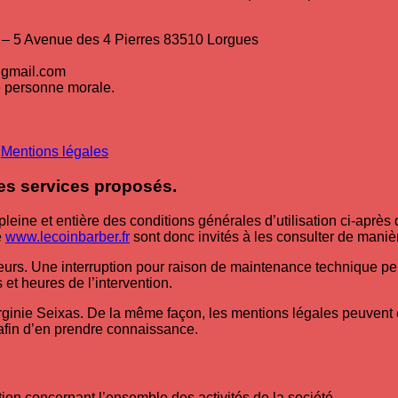
 – 5 Avenue des 4 Pierres 83510 Lorgues
@gmail.com
e personne morale.
m
Mentions légales
 des services proposés.
leine et entière des conditions générales d’utilisation ci-après d
e
www.lecoinbarber.fr
sont donc invités à les consulter de manièr
urs. Une interruption pour raison de maintenance technique peut 
et heures de l’intervention.
irginie Seixas. De la même façon, les mentions légales peuvent
le afin d’en prendre connaissance.
tion concernant l’ensemble des activités de la société.