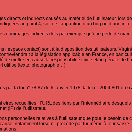
irects et indirects causés au matériel de l’utilisateur, lors de l
indiquées au point 4, soit de l’apparition d’un bug ou d’une incom
s dommages indirects (tels par exemple qu’une perte de marché 
s l’espace contact) sont à la disposition des utilisateurs. Virgi
treviendrait à la législation applicable en France, en particuli
té de mettre en cause la responsabilité civile et/ou pénale de l’
t utilisé (texte, photographie…).
ar la loi n° 78-87 du 6 janvier 1978, la loi n° 2004-801 du 6 ao
t êtres recueillies : l’URL des liens par l’intermédiaire desquels 
et (IP) de l’utilisateur.
ons personnelles relatives à l’utilisateur que pour le besoin de 
cause, notamment lorsqu’il procède par lui-même à leur saisie. Il 
rmations.