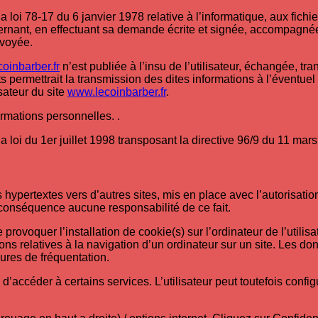
oi 78-17 du 6 janvier 1978 relative à l’informatique, aux fichiers
rnant, en effectuant sa demande écrite et signée, accompagnée d’
nvoyée.
oinbarber.fr
n’est publiée à l’insu de l’utilisateur, échangée, 
s permettrait la transmission des dites informations à l’éventue
sateur du site
www.lecoinbarber.fr
.
ormations personnelles. .
 loi du 1er juillet 1998 transposant la directive 96/9 du 11 mar
 hypertextes vers d’autres sites, mis en place avec l’autorisat
n conséquence aucune responsabilité de ce fait.
provoquer l’installation de cookie(s) sur l’ordinateur de l’utilisa
tions relatives à la navigation d’un ordinateur sur un site. Les do
sures de fréquentation.
é d’accéder à certains services. L’utilisateur peut toutefois conf