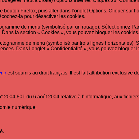
rouage en haut a droite) / options internet. Cliquez sur Confiden
le bouton Firefox, puis aller dans l’onglet Options. Cliquer sur 
décochez-la pour désactiver les cookies.
pictogramme de menu (symbolisé par un rouage). Sélectionnez Par
u. Dans la section « Cookies », vous pouvez bloquer les cookies
ictogramme de menu (symbolisé par trois lignes horizontales). 
rences. Dans l’onglet « Confidentialité », vous pouvez bloquer l
.fr
est soumis au droit français. Il est fait attribution exclusive
 2004-801 du 6 août 2004 relative à l’informatique, aux fichiers 
onomie numérique.
é.