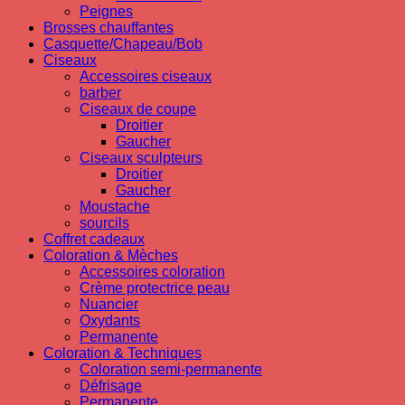
Peignes
Brosses chauffantes
Casquette/Chapeau/Bob
Ciseaux
Accessoires ciseaux
barber
Ciseaux de coupe
Droitier
Gaucher
Ciseaux sculpteurs
Droitier
Gaucher
Moustache
sourcils
Coffret cadeaux
Coloration & Mèches
Accessoires coloration
Crème protectrice peau
Nuancier
Oxydants
Permanente
Coloration & Techniques
Coloration semi-permanente
Défrisage
Permanente