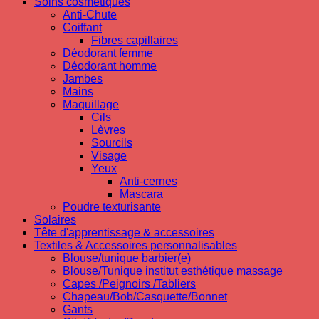
Soins cosmetiques
Anti-Chute
Coiffant
Fibres capillaires
Déodorant femme
Déodorant homme
Jambes
Mains
Maquillage
Cils
Lèvres
Sourcils
Visage
Yeux
Anti-cernes
Mascara
Poudre texturisante
Solaires
Tête d'apprentissage & accessoires
Textiles & Accessoires personnalisables
Blouse/tunique barbier(e)
Blouse/Tunique institut esthétique massage
Capes /Peignoirs /Tabliers
Chapeau/Bob/Casquette/Bonnet
Gants