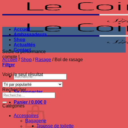
Passer
au
contenu
Accueil
Ambassadeurs
Shop
Actualités
Contact
Seule la performance
compte !
Accueil
/
Shop
/
Rasage
/
Bol de rasage
Filtrer
Voici le seul résultat
Recherche
pour :
Rechercher
Se connecter
Recherche
pour :
Panier /
0.00
€
0
Catégories
Accessoires
Bagagerie
Trousse de toilette