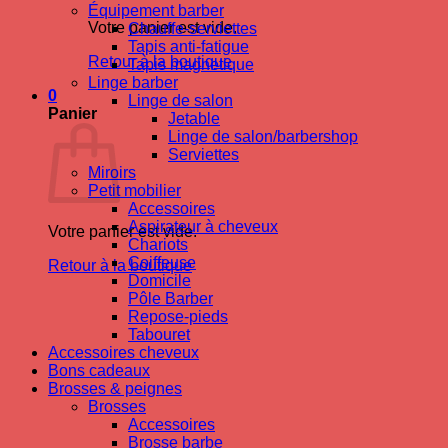
Équipement barber
Votre panier est vide.
Chauffe-serviettes
Tapis anti-fatigue
Retour à la boutique
Tapis magnetique
Linge barber
0
Linge de salon
Panier
Jetable
Linge de salon/barbershop
Serviettes
Miroirs
Petit mobilier
Accessoires
Aspirateur à cheveux
Votre panier est vide.
Chariots
Coiffeuse
Retour à la boutique
Domicile
Pôle Barber
Repose-pieds
Tabouret
Accessoires cheveux
Bons cadeaux
Brosses & peignes
Brosses
Accessoires
Brosse barbe