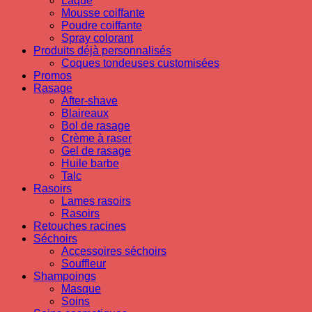
Laque
Mousse coiffante
Poudre coiffante
Spray colorant
Produits déjà personnalisés
Coques tondeuses customisées
Promos
Rasage
After-shave
Blaireaux
Bol de rasage
Crème à raser
Gel de rasage
Huile barbe
Talc
Rasoirs
Lames rasoirs
Rasoirs
Retouches racines
Séchoirs
Accessoires séchoirs
Souffleur
Shampoings
Masque
Soins