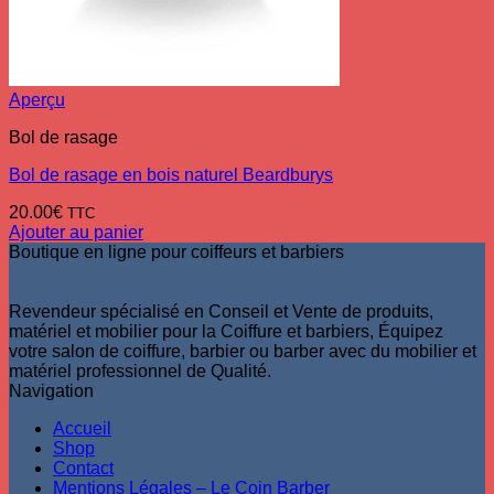
Aperçu
Bol de rasage
Bol de rasage en bois naturel Beardburys
20.00
€
TTC
Ajouter au panier
Boutique en ligne pour coiffeurs et barbiers
Revendeur spécialisé en Conseil et Vente de produits,
matériel et mobilier pour la Coiffure et barbiers, Équipez
votre salon de coiffure, barbier ou barber avec du mobilier et
matériel professionnel de Qualité.
Navigation
Accueil
Shop
Contact
Mentions Légales – Le Coin Barber