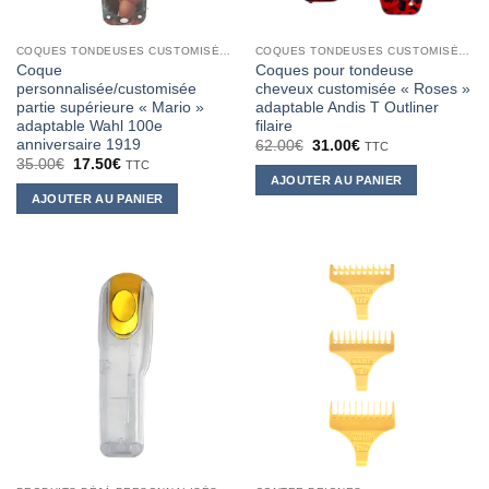
COQUES TONDEUSES CUSTOMISÉES
COQUES TONDEUSES CUSTOMISÉES
Coque
Coques pour tondeuse
personnalisée/customisée
cheveux customisée « Roses »
partie supérieure « Mario »
adaptable Andis T Outliner
adaptable Wahl 100e
filaire
anniversaire 1919
Le
Le
62.00
€
31.00
€
TTC
prix
prix
Le
Le
35.00
€
17.50
€
TTC
initial
actuel
prix
prix
AJOUTER AU PANIER
était :
est :
initial
actuel
AJOUTER AU PANIER
62.00€.
31.00€.
était :
est :
35.00€.
17.50€.