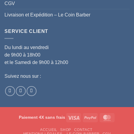
CGV
Livraison et Expédition – Le Coin Barber
SERVICE CLIENT
Du lundi au vendredi
de 9h00 à 18h00
et le Samedi de 9h00 à 12h00
Suivez nous sur :
Visa
PayPal
MasterCar
Paiement 4X sans frais
ACCUEIL
SHOP
CONTACT
MENTIONS LÉGALES – LE COIN BARBER
CGV