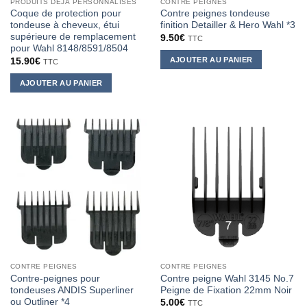
PRODUITS DÉJÀ PERSONNALISÉS
CONTRE PEIGNES
Coque de protection pour
Contre peignes tondeuse
tondeuse à cheveux, étui
finition Detailler & Hero Wahl *3
supérieure de remplacement
9.50
€
TTC
pour Wahl 8148/8591/8504
AJOUTER AU PANIER
15.90
€
TTC
AJOUTER AU PANIER
CONTRE PEIGNES
CONTRE PEIGNES
Contre-peignes pour
Contre peigne Wahl 3145 No.7
tondeuses ANDIS Superliner
Peigne de Fixation 22mm Noir
ou Outliner *4
5.00
€
TTC