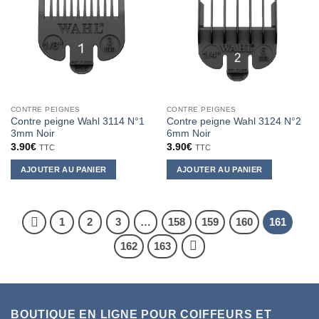
CONTRE PEIGNES
CONTRE PEIGNES
Contre peigne Wahl 3114 N°1
Contre peigne Wahl 3124 N°2
3mm Noir
6mm Noir
3.90
€
3.90
€
TTC
TTC
AJOUTER AU PANIER
AJOUTER AU PANIER
1
2
3
…
158
159
160
161
162
163
BOUTIQUE EN LIGNE POUR COIFFEURS ET