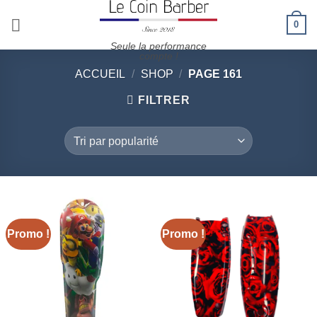
Passer
0
au
contenu
Seule la performance
compte !
ACCUEIL
/
SHOP
/
PAGE 161
FILTRER
Promo !
Promo !