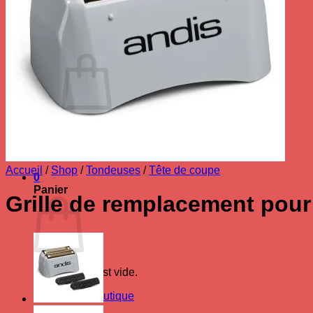
Se connecter
Panier /
0.00
€
0
Votre panier est vide.
Retour à la boutique
Accueil
/
Shop
/
Tondeuses
/
Tête de coupe
0
Panier
Grille de remplacement pour 
Votre panier est vide.
Retour à la boutique