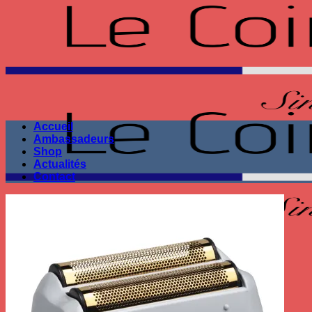
Passer
au
contenu
Accueil
Ambassadeurs
Shop
Actualités
Contact
Seule la performance
compte !
Recherche
pour :