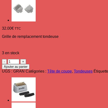
32.00
€
TTC
Grille de remplacement tondeuse
3 en stock
quantité
de
Ajouter au panier
Grille
UGS :
GRAN
Catégories :
Tête de coupe
,
Tondeuses
Étiquett
de
remplacement
pour
rasette
Profoil
ANDIS