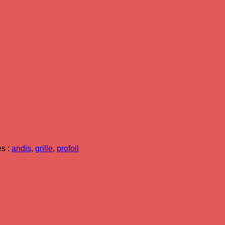
es :
andis
,
grille
,
profoil