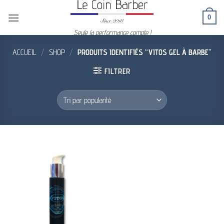
Passer
0
au
contenu
Seule la performance compte !
ACCUEIL
/
SHOP
/
PRODUITS IDENTIFIÉS “VITOS GEL À BARBE”
FILTRER