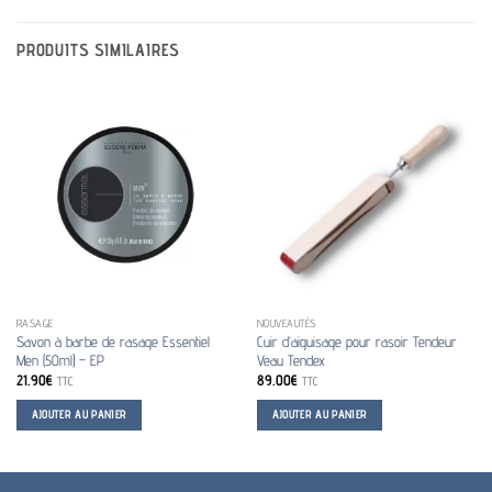
PRODUITS SIMILAIRES
RASAGE
NOUVEAUTÉS
Savon à barbe de rasage Essentiel
Cuir d’aiguisage pour rasoir Tendeur
Men (50ml) – EP
Veau Tendex
21.90
€
89.00
€
TTC
TTC
AJOUTER AU PANIER
AJOUTER AU PANIER