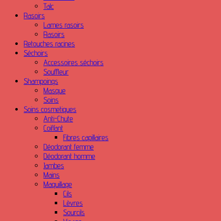
Talc
Rasoirs
Lames rasoirs
Rasoirs
Retouches racines
Séchoirs
Accessoires séchoirs
Souffleur
Shampoings
Masque
Soins
Soins cosmetiques
Anti-Chute
Coiffant
Fibres capillaires
Déodorant femme
Déodorant homme
Jambes
Mains
Maquillage
Cils
Lèvres
Sourcils