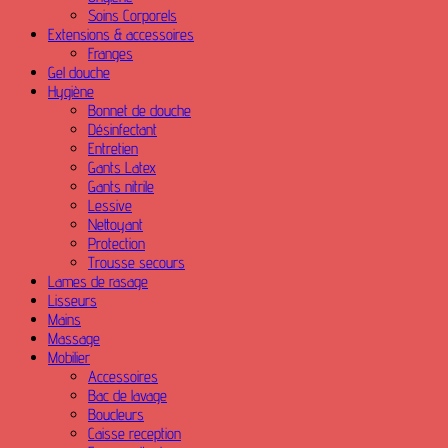
Soins Corporels
Extensions & accessoires
Franges
Gel douche
Hygiène
Bonnet de douche
Désinfectant
Entretien
Gants Latex
Gants nitrile
Lessive
Nettoyant
Protection
Trousse secours
Lames de rasage
Lisseurs
Mains
Massage
Mobilier
Accessoires
Bac de lavage
Boucleurs
Caisse reception