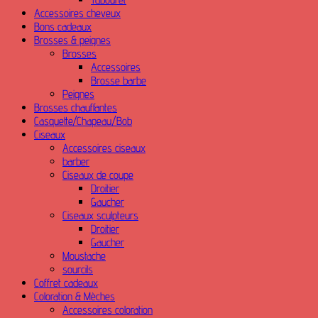
Accessoires cheveux
Bons cadeaux
Brosses & peignes
Brosses
Accessoires
Brosse barbe
Peignes
Brosses chauffantes
Casquette/Chapeau/Bob
Ciseaux
Accessoires ciseaux
barber
Ciseaux de coupe
Droitier
Gaucher
Ciseaux sculpteurs
Droitier
Gaucher
Moustache
sourcils
Coffret cadeaux
Coloration & Mèches
Accessoires coloration