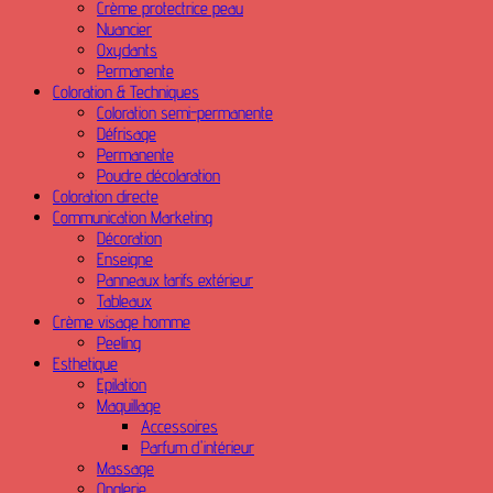
Crème protectrice peau
Nuancier
Oxydants
Permanente
Coloration & Techniques
Coloration semi-permanente
Défrisage
Permanente
Poudre décolaration
Coloration directe
Communication Marketing
Décoration
Enseigne
Panneaux tarifs extérieur
Tableaux
Crème visage homme
Peeling
Esthetique
Epilation
Maquillage
Accessoires
Parfum d'intérieur
Massage
Onglerie