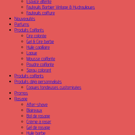
Espace attente
Fauteuils Barbier Vintage & Hydrauliques
Fauteuils coiffure
Nouveautés
Parfums
Produits Coiffants
Cire colorée
Gel & Cire barbe
Huile capillaire
Laque
Mousse coiffante
Poudre coiffante
Spray colorant
Produits coiffants
Produits déjà personnalisés
Coques tondeuses customisées
Promos
Rasage
After-shave
Blaireaux
Bol de rasage
Crème à raser
Gel de rasage
Huile barbe