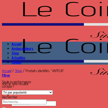
Passer
au
contenu
Accueil
Ambassadeurs
Shop
Actualités
Contact
Accueil
/
Shop
/
Produits identifiés “VAPEUR”
Filtrer
Seule la performance
Voici le seul résultat
compte !
Rechercher
Recherche
Recherche
pour :
pour :