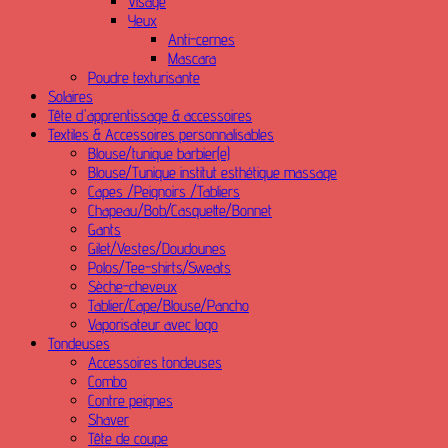
Visage
Yeux
Anti-cernes
Mascara
Poudre texturisante
Solaires
Tête d'apprentissage & accessoires
Textiles & Accessoires personnalisables
Blouse/tunique barbier(e)
Blouse/Tunique institut esthétique massage
Capes /Peignoirs /Tabliers
Chapeau/Bob/Casquette/Bonnet
Gants
Gilet/Vestes/Doudounes
Polos/Tee-shirts/Sweats
Sèche-cheveux
Tablier/Cape/Blouse/Pancho
Vaporisateur avec logo
Tondeuses
Accessoires tondeuses
Combo
Contre peignes
Shaver
Tête de coupe