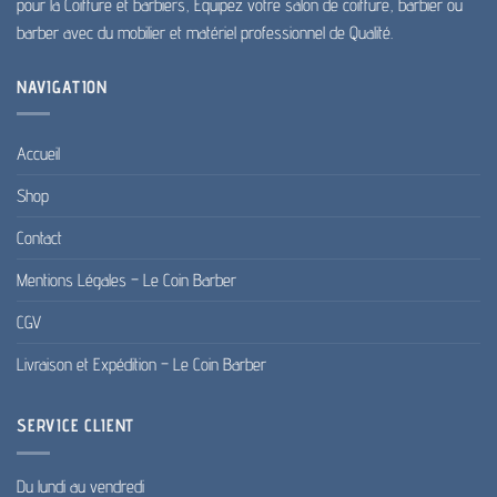
pour la Coiffure et barbiers, Équipez votre salon de coiffure, barbier ou
produit
barber avec du mobilier et matériel professionnel de Qualité.
NAVIGATION
Accueil
Shop
Contact
Mentions Légales – Le Coin Barber
CGV
Livraison et Expédition – Le Coin Barber
SERVICE CLIENT
Du lundi au vendredi