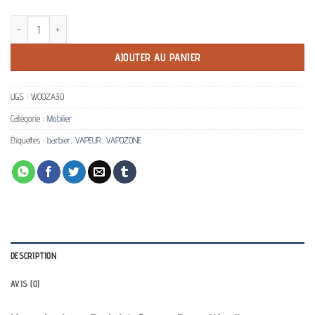
quantité de VAPOZONE FACIAL SUR PIED
AJOUTER AU PANIER
UGS :
WOOZA30
Catégorie :
Mobilier
Étiquettes :
barbier
,
VAPEUR
,
VAPOZONE
DESCRIPTION
AVIS (0)