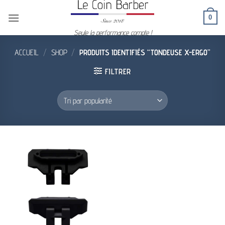
Passer
0
au
contenu
Seule la performance compte !
ACCUEIL
/
SHOP
/
PRODUITS IDENTIFIÉS “TONDEUSE X-ERGO”
FILTRER