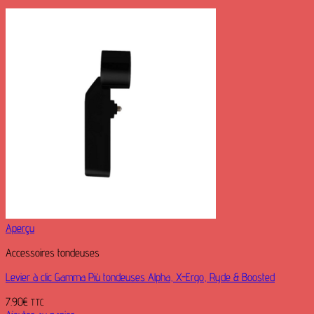
Aperçu
Accessoires tondeuses
Levier à clic Gamma Più tondeuses Alpha, X-Ergo, Ryde & Boosted
7.90
€
TTC