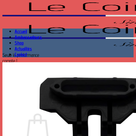
Passer
au
contenu
Accueil
Ambassadeurs
Shop
Actualités
Contact
Seule la performance
compte !
Recherche
pour :
Se connecter
Panier /
0.00
€
0