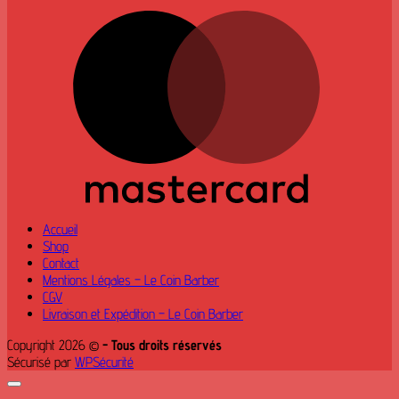
M
Accueil
Shop
Contact
Mentions Légales – Le Coin Barber
CGV
Livraison et Expédition – Le Coin Barber
Copyright 2026 ©
- Tous droits réservés
Sécurisé par
WPSécurité