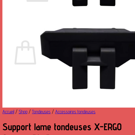
Votre panier est vide.
Retour à la boutique
0
Panier
Votre panier est vide.
Retour à la boutique
Accueil
/
Shop
/
Tondeuses
/
Accessoires tondeuses
Support lame tondeuses X-ERGO