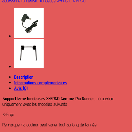
accessoire tondeuse
,
Tondeuse X-ERGO
,
X ERGO
tondeuses
X-
ERGO
Gamma
Piu
Runner
Description
Informations complémentaires
Avis (0)
Support lame tondeuses X-ERGO Gamma Piu Runner
, compatible
uniquement avec les modèles suivants :
X-Ergo
Remarque : la couleur peut varier tout au long de l’année.