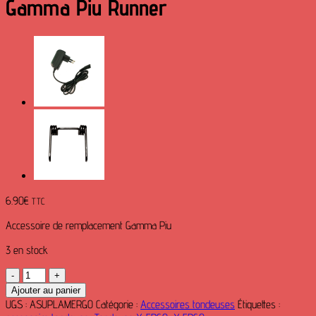
Gamma Piu Runner
6.90
€
TTC
Accessoire de remplacement Gamma Piu
3 en stock
quantité
de
Ajouter au panier
Support
UGS :
ASUPLAMERGO
Catégorie :
Accessoires tondeuses
Étiquettes :
lame