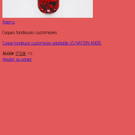
Aperçu
Coques tondeuses customisées
Coque tondeuse customisée adaptable US NATION ANDIS
Le
Le
35.00
€
17.50
€
TTC
prix
prix
Ajouter au panier
initial
actuel
était :
est :
35.00€.
17.50€.