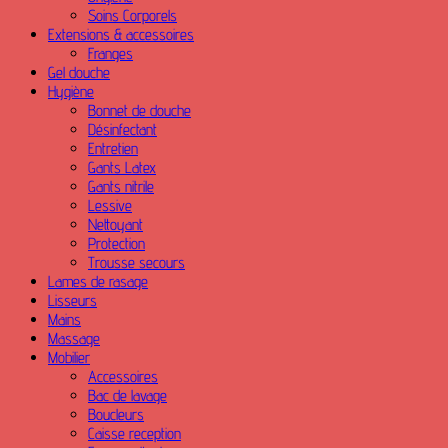
Soins Corporels
Extensions & accessoires
Franges
Gel douche
Hygiène
Bonnet de douche
Désinfectant
Entretien
Gants Latex
Gants nitrile
Lessive
Nettoyant
Protection
Trousse secours
Lames de rasage
Lisseurs
Mains
Massage
Mobilier
Accessoires
Bac de lavage
Boucleurs
Caisse reception