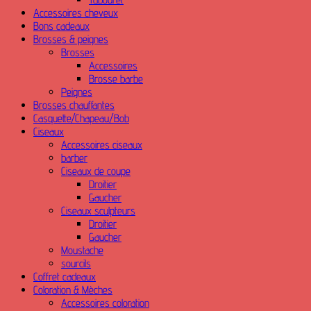
Accessoires cheveux
Bons cadeaux
Brosses & peignes
Brosses
Accessoires
Brosse barbe
Peignes
Brosses chauffantes
Casquette/Chapeau/Bob
Ciseaux
Accessoires ciseaux
barber
Ciseaux de coupe
Droitier
Gaucher
Ciseaux sculpteurs
Droitier
Gaucher
Moustache
sourcils
Coffret cadeaux
Coloration & Mèches
Accessoires coloration