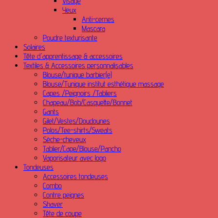
Visage
Yeux
Anti-cernes
Mascara
Poudre texturisante
Solaires
Tête d'apprentissage & accessoires
Textiles & Accessoires personnalisables
Blouse/tunique barbier(e)
Blouse/Tunique institut esthétique massage
Capes /Peignoirs /Tabliers
Chapeau/Bob/Casquette/Bonnet
Gants
Gilet/Vestes/Doudounes
Polos/Tee-shirts/Sweats
Sèche-cheveux
Tablier/Cape/Blouse/Pancho
Vaporisateur avec logo
Tondeuses
Accessoires tondeuses
Combo
Contre peignes
Shaver
Tête de coupe