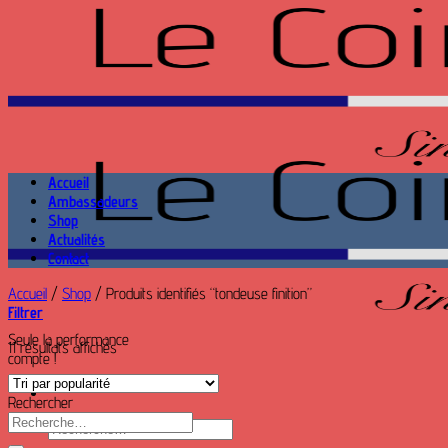
Passer
au
contenu
Accueil
Ambassadeurs
Shop
Actualités
Contact
Accueil
/
Shop
/
Produits identifiés “tondeuse finition”
Filtrer
Seule la performance
Trié
11 résultats affichés
compte !
par
popularité
Rechercher
Recherche
Recherche
pour :
pour :