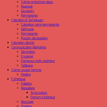
Crème protectrice peau
Nuancier
Oxydants
Permanente
Coloration & Techniques
Coloration semi-permanente
Défrisage
Permanente
Poudre décolaration
Coloration directe
Communication Marketing
Décoration
Enseigne
Panneaux tarifs extérieur
Tableaux
Crème visage homme
Peeling
Esthetique
Epilation
Maquillage
Accessoires
Parfum d'intérieur
Massage
Onglerie