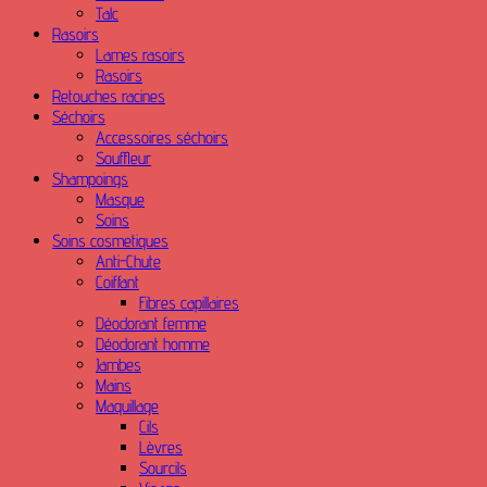
Talc
Rasoirs
Lames rasoirs
Rasoirs
Retouches racines
Séchoirs
Accessoires séchoirs
Souffleur
Shampoings
Masque
Soins
Soins cosmetiques
Anti-Chute
Coiffant
Fibres capillaires
Déodorant femme
Déodorant homme
Jambes
Mains
Maquillage
Cils
Lèvres
Sourcils