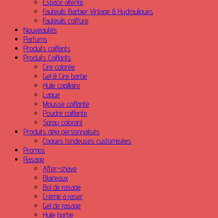
Espace attente
Fauteuils Barbier Vintage & Hydrauliques
Fauteuils coiffure
Nouveautés
Parfums
Produits coiffants
Produits Coiffants
Cire colorée
Gel & Cire barbe
Huile capillaire
Laque
Mousse coiffante
Poudre coiffante
Spray colorant
Produits déjà personnalisés
Coques tondeuses customisées
Promos
Rasage
After-shave
Blaireaux
Bol de rasage
Crème à raser
Gel de rasage
Huile barbe