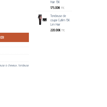
Hair 15K
175.00
€
TTC
Tondeuse de
coupe Cutlim 15K
Lim Hair
im15K DEVOURER LIM HAIR Noir/rouge
220.00
€
TTC
IER
euse à cheveux
,
tondeuse