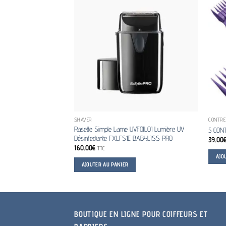
SHAVER
CONTRE
Rasette Simple Lame UVFOIL01 Lumière UV
5 CON
Désinfectante FXLFS1E BABYLISS PRO
39.00
160.00
€
TTC
AJO
AJOUTER AU PANIER
BOUTIQUE EN LIGNE POUR COIFFEURS ET