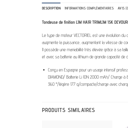
DESCRIPTION
INFORMATIONS COMPLÉMENTAIRES
AVIS (0
Tondeuse de finition LIM HAIR TRIMLIM 15K DEVOURE
Le type de moteur VECTORIEL est une évolution du c
augmente la puissance, augmentant la vitesse de cou
Il possède une maniabilité très élevée grâce à sa tai
et avec sa batterie au lithium de grande capacité de
Conçu en Espagne pour un usage intensif profe
DIAMOND/ Batterie Li ION 2000 mAh/ Charge à 80
360 °/légère 177 g/compacte/charge avec charge
PRODUITS SIMILAIRES