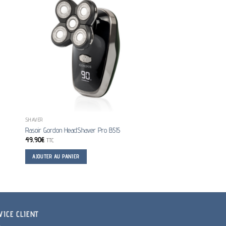
SHAVER
TÊTE DE COUPE
Rasoir Gordon HeadShaver Pro B515
TETE DE COUPE ALLOY AN
49.90
€
47.00
€
TTC
TTC
AJOUTER AU PANIER
AJOUTER AU PANIER
VICE CLIENT