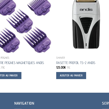
 PEIGNES
SHAVER
TRE PEIGNES MAGNETIQUES ANDIS
RASETTE PROFOIL TS-2 ANDIS
€
125.00
€
TTC
TTC
UTER AU PANIER
AJOUTER AU PANIER
NAVIGATION
SER