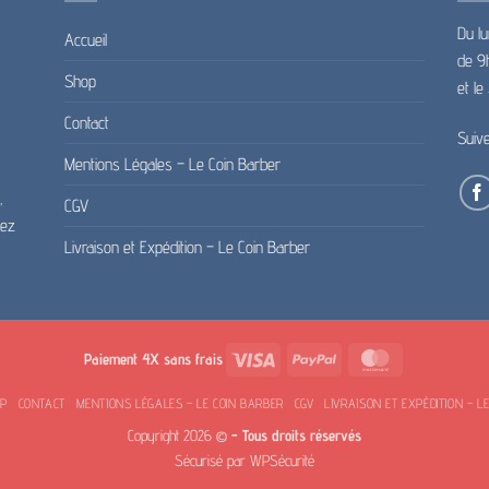
Du lu
Accueil
de 9
Shop
et l
Contact
Suiv
Mentions Légales – Le Coin Barber
,
CGV
pez
Livraison et Expédition – Le Coin Barber
Visa
PayPal
MasterCard
Paiement 4X sans frais
OP
CONTACT
MENTIONS LÉGALES – LE COIN BARBER
CGV
LIVRAISON ET EXPÉDITION – L
Copyright 2026 ©
- Tous droits réservés
Sécurisé par
WPSécurité