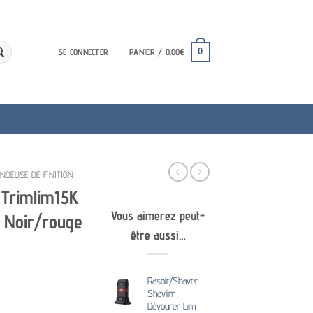
0
SE CONNECTER
PANIER /
0.00
€
NDEUSE DE FINITION
 Trimlim15K
Vous aimerez peut-
 Noir/rouge
être aussi…
Rasoir/Shaver
Shavlim
Dévourer Lim