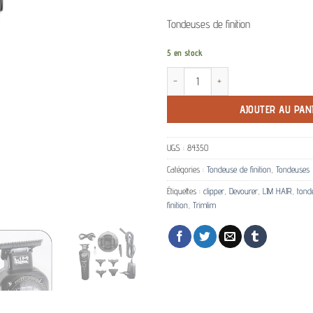
Tondeuses de finition
5 en stock
quantité de Tondeuse de finition Triml
AJOUTER AU PAN
UGS :
84350
Catégories :
Tondeuse de finition
,
Tondeuses
Étiquettes :
clipper
,
Devourer
,
LIM HAIR
,
tond
finition
,
Trimlim