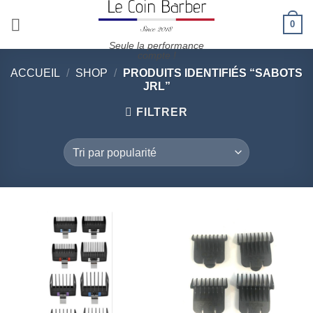
Passer
0
au
contenu
Seule la performance
compte !
ACCUEIL
/
SHOP
/
PRODUITS IDENTIFIÉS “SABOTS
JRL”
FILTRER