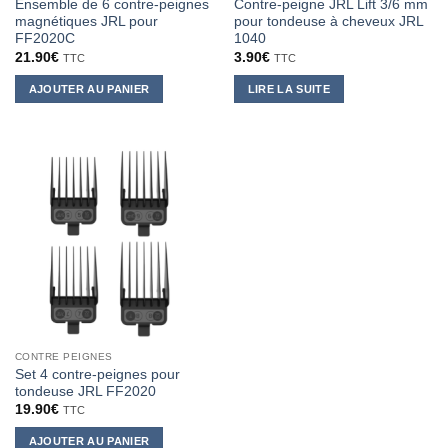
Ensemble de 6 contre-peignes
Contre-peigne JRL Lift 3/6 mm
magnétiques JRL pour
pour tondeuse à cheveux JRL
FF2020C
1040
21.90
€
3.90
€
TTC
TTC
AJOUTER AU PANIER
LIRE LA SUITE
CONTRE PEIGNES
Set 4 contre-peignes pour
tondeuse JRL FF2020
19.90
€
TTC
AJOUTER AU PANIER