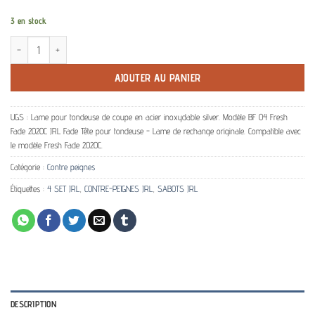
3 en stock
quantité de Set 4 contre-peignes pour tondeuse JRL FF2020
AJOUTER AU PANIER
UGS :
Lame pour tondeuse de coupe en acier inoxydable silver. Modèle BF 04 Fresh
Fade 2020C JRL Fade Tête pour tondeuse - Lame de rechange originale. Compatible avec
le modèle Fresh Fade 2020C.
Catégorie :
Contre peignes
Étiquettes :
4 SET JRL
,
CONTRE-PEIGNES JRL
,
SABOTS JRL
DESCRIPTION