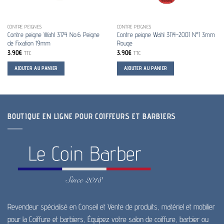
CONTRE PEIGNES
CONTRE PEIGNES
Contre peigne Wahl 3174 No.6 Peigne
Contre peigne Wahl 3114-2001 N°1 3mm
de Fixation 19mm
Rouge
3.90
€
3.90
€
TTC
TTC
AJOUTER AU PANIER
AJOUTER AU PANIER
BOUTIQUE EN LIGNE POUR COIFFEURS ET BARBIERS
Revendeur spécialisé en Conseil et Vente de produits, matériel et mobilier
pour la Coiffure et barbiers, Équipez votre salon de coiffure, barbier ou