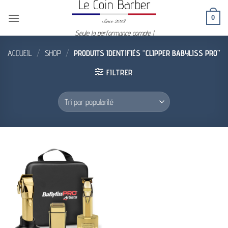
Passer
0
au
contenu
Seule la performance compte !
ACCUEIL
/
SHOP
/
PRODUITS IDENTIFIÉS “CLIPPER BABYLISS PRO”
FILTRER