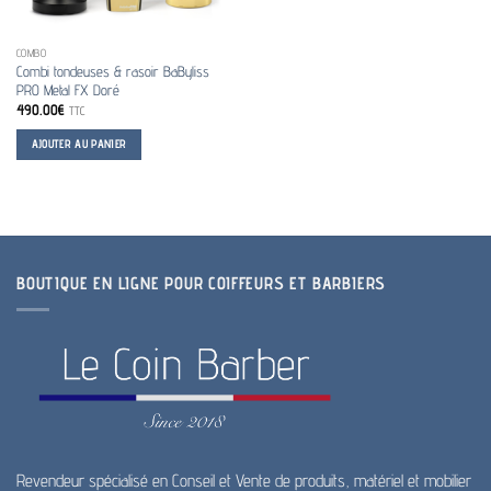
COMBO
Combi tondeuses & rasoir BaByliss
PRO Metal FX Doré
490.00
€
TTC
AJOUTER AU PANIER
BOUTIQUE EN LIGNE POUR COIFFEURS ET BARBIERS
Revendeur spécialisé en Conseil et Vente de produits, matériel et mobilier