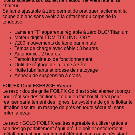
Moins sujette à la chauffe, rien autour ne vient retenir la
chaleur.
Sa lame ajustable à zéro permet de pratiquer facilement la
coupe à blanc sans avoir à la détacher du corps de la
tondeuse.
Lame en “T” apparente,réglable à zéro DLC/ Titanium
Moteur digital EDM TECHNOLOGY
7200 mouvements de lame par minute
Temps de charge avec câble : 3 heures
Autonomie : 2 heures
Témoin lumineux de fonctionnement
Outil de réglage de la lame à zéro
Huile lubrifiante et brosse de nettoyage
Anneau de suspension à crans
FOILFX Gold FXFS2GE Rasoir
Le rasoir double grille FOILFX Gold est spécialement conçu
pour réaliser des finitions, ce qui en fait l’outil idéal pour
réaliser parfaitement des lignes. Le système de grille flottante
ultrafine assure un rasage de près en toute sécurité, sans
irriter la peau.
Le rasoir GOLD FOILFX est très agréable à utiliser grâce à
son design parfaitement équilibré. Le boîtier entièrement
métallique est non seulement élégant, mais aussi résistant.