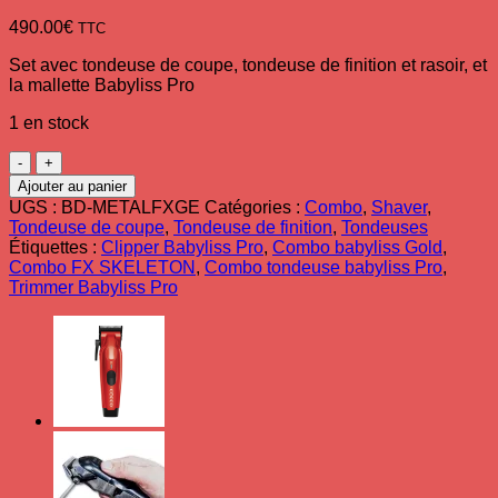
490.00
€
TTC
Set avec tondeuse de coupe, tondeuse de finition et rasoir, et
la mallette Babyliss Pro
1 en stock
quantité
de
Ajouter au panier
Combi
UGS :
BD-METALFXGE
Catégories :
Combo
,
Shaver
,
tondeuses
Tondeuse de coupe
,
Tondeuse de finition
,
Tondeuses
&
Étiquettes :
Clipper Babyliss Pro
,
Combo babyliss Gold
,
rasoir
Combo FX SKELETON
,
Combo tondeuse babyliss Pro
,
BaByliss
Trimmer Babyliss Pro
PRO
Metal
FX
Doré