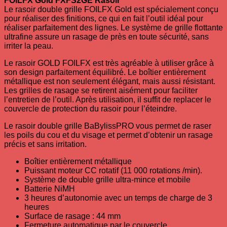
FOILFX Gold FXFS2GE Rasoir
Le rasoir double grille FOILFX Gold est spécialement conçu
pour réaliser des finitions, ce qui en fait l’outil idéal pour
réaliser parfaitement des lignes. Le système de grille flottante
ultrafine assure un rasage de près en toute sécurité, sans
irriter la peau.
Le rasoir GOLD FOILFX est très agréable à utiliser grâce à
son design parfaitement équilibré. Le boîtier entièrement
métallique est non seulement élégant, mais aussi résistant.
Les grilles de rasage se retirent aisément pour faciliter
l’entretien de l’outil. Après utilisation, il suffit de replacer le
couvercle de protection du rasoir pour l’éteindre.
Le rasoir double grille BaBylissPRO vous permet de raser
les poils du cou et du visage et permet d’obtenir un rasage
précis et sans irritation.
Boîtier entièrement métallique
Puissant moteur CC rotatif (11 000 rotations /min).
Système de double grille ultra-mince et mobile
Batterie NiMH
3 heures d’autonomie avec un temps de charge de 3
heures
Surface de rasage : 44 mm
Fermeture automatique par le couvercle