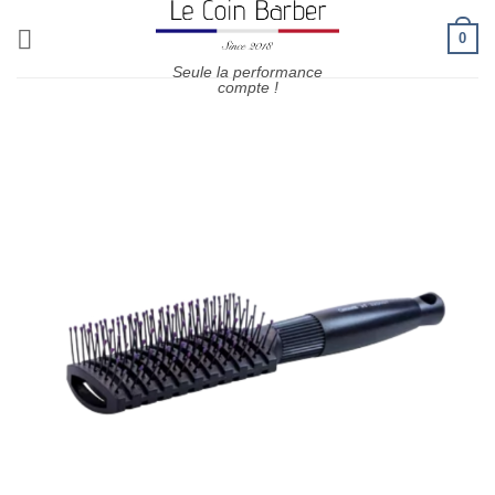
Passer
0
au
contenu
Seule la performance
compte !