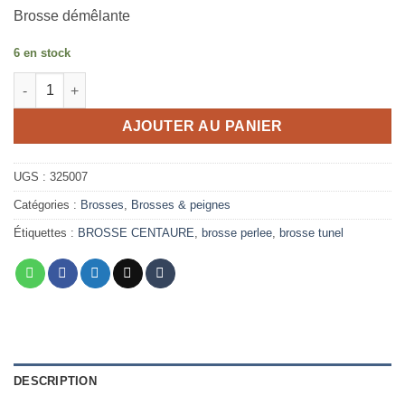
Brosse démêlante
6 en stock
quantité de Brosse cheveux Tunnel 9 Rangs Perlée Gumi Centa
AJOUTER AU PANIER
UGS :
325007
Catégories :
Brosses
,
Brosses & peignes
Étiquettes :
BROSSE CENTAURE
,
brosse perlee
,
brosse tunel
DESCRIPTION