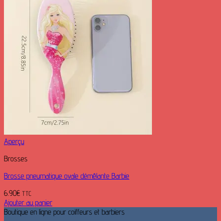
Aperçu
Brosses
Brosse pneumatique ovale démêlante Barbie
6.90
€
TTC
Ajouter au panier
Boutique en ligne pour coiffeurs et barbiers