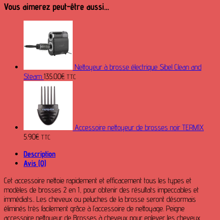
Vous aimerez peut-être aussi…
Nettoyeur à brosse électrique Sibel Clean and
Steam
135.00
€
TTC
Accessoire nettoyeur de brosses noir TERMIX
5.90
€
TTC
Description
Avis (0)
Cet accessoire nettoie rapidement et efficacement tous les types et
modèles de brosses 2 en 1, pour obtenir des résultats impeccables et
immédiats.. Les cheveux ou peluches de la brosse seront désormais
éliminés très facilement grâce à l’accessoire de nettoyage. Peigne
accessoire nettoyeur de Brosses à cheveux pour enlever les cheveux