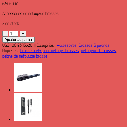
6.90
€
TTC
Accessoires de nettoyage brosses
2 en stock
quantité
de
Ajouter au panier
Accessoires
UGS :
8012345620111
Catégories :
Accessoires
,
Brosses & peignes
de
Étiquettes :
brosse metal pour nettoyer brosses
,
nettoyeur de brosses
,
nettoyage
peigne de nettoyage brosse
pour
brosses
à
cheveux
-
Labor
Pro