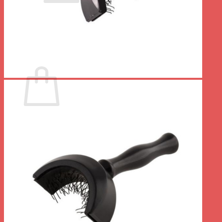
Votre panier est vide.
Retour à la boutique
0
Panier
Votre panier est vide.
Retour à la boutique