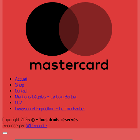
M
Accueil
Shop
Contact
Mentions Légales – Le Coin Barber
CGV
Livraison et Expédition – Le Coin Barber
Copyright 2026 ©
- Tous droits réservés
Sécurisé par
WPSécurité