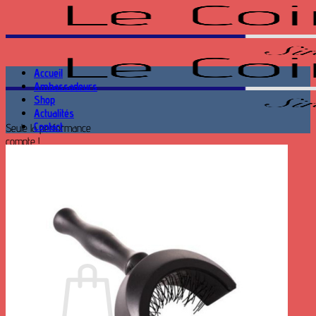
Passer
au
contenu
Accueil
Ambassadeurs
Shop
Actualités
Contact
Seule la performance
compte !
Recherche
pour :
Se connecter
Panier /
0.00
€
0