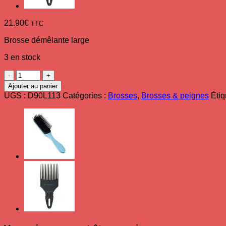
21.90
€
TTC
Brosse démêlante large
3 en stock
quantité
de
Ajouter au panier
Brosse
UGS :
D90L113
Catégories :
Brosses
,
Brosses & peignes
Étiq
D90L
large
bleu
Tangle
Tamer
Ultra
DENMAN