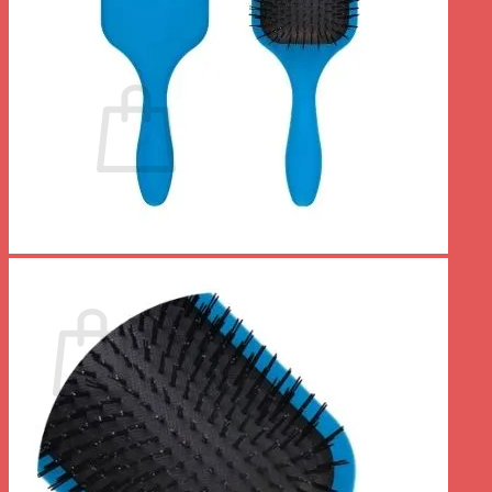
Se connecter
Panier /
0.00
€
0
Votre panier est vide.
Retour à la boutique
0
Panier
Votre panier est vide.
Retour à la boutique