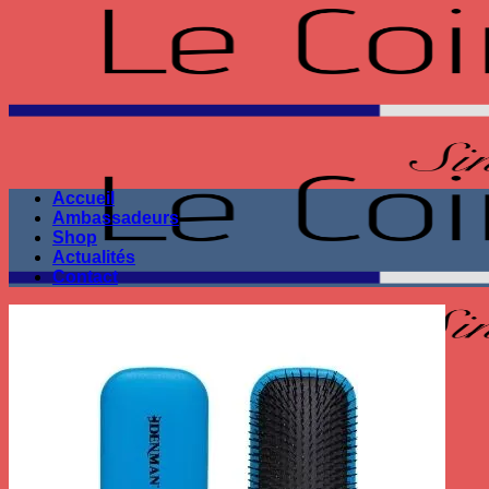
Passer
au
contenu
Accueil
Ambassadeurs
Shop
Actualités
Contact
Seule la performance
compte !
Recherche
pour :