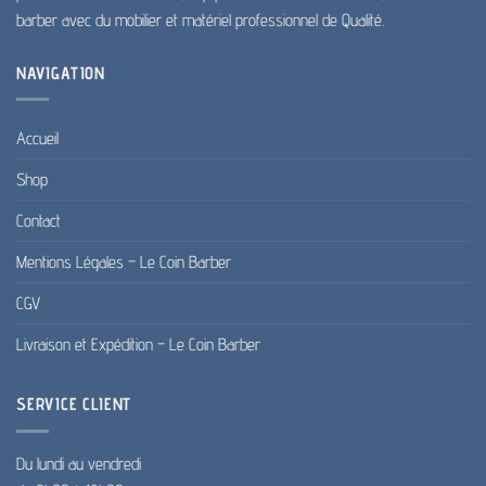
produit
barber avec du mobilier et matériel professionnel de Qualité.
NAVIGATION
Accueil
Shop
Contact
Mentions Légales – Le Coin Barber
CGV
Livraison et Expédition – Le Coin Barber
SERVICE CLIENT
Du lundi au vendredi