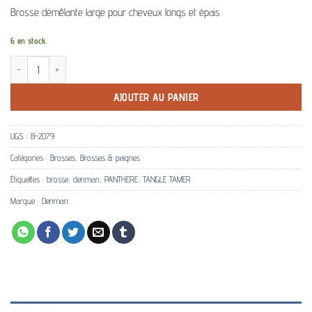
Brosse démêlante large pour cheveux longs et épais
6 en stock
quantité de Brosse D90L Deluxe Tangle Tamer Léopard DENMAN
AJOUTER AU PANIER
UGS :
B-2079
Catégories :
Brosses
,
Brosses & peignes
Étiquettes :
brosse
,
denman
,
PANTHERE
,
TANGLE TAMER
Marque :
Denman