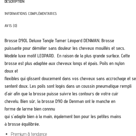
DESCRIPTION
INFORMATIONS COMPLÉMENTAIRES
AVIS (0)
Brosse D90L Deluxe Tangle Tamer Léopard DENMAN.
Brosse
puissante pour démêler sans douleur les cheveux mouillés et secs.
Modèle luxe motif LEOPARD. En raison de la plus grande surface. Cette
brosse est plus adaptée aux cheveux longs et épais. P
oils
en
nylon
doux et
flexibles
qui
glissent
doucement
dans
vos
cheveux
sans
accrochage
et
se
sentent
doux
.
Les
poils
sont
logés
dans
un
coussin pneumatique
rempli
d’air
afin que
la
brosse
puisse
suivre
les
contours
de
votre
cuir
chevelu
.
Bien sûr
, la brosse
D90
de Denman
ont
le
manche
en
forme
de
larme
bien connnu
qui
s’adapte
bien
à
la
main
,
également
bon
pour
les
petites
mains
à
brosse équilibrée.
Premium & tendance