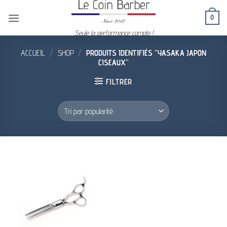
Passer
0
au
contenu
Seule la performance compte !
ACCUEIL
/
SHOP
/
PRODUITS IDENTIFIÉS “YASAKA JAPON
CISEAUX”
FILTRER