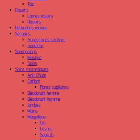
Talc
Rasoirs
Lames rasoirs
Rasoirs
Retouches racines
Séchoirs
Accessoires séchoirs
Souffleur
Shampoings
Masque
Soins
Soins cosmetiques
Anti-Chute
Coiffant
Fibres capillaires
Déodorant femme
Déodorant homme
Jambes
Mains
Maquillage
Cils
Lèvres
Sourcils