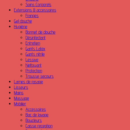
Soins Corporels
Extensions & accessoires
Franges
Gel douche
Hygiène
Bonnet de douche
Désinfectant
Entretien
Gants Latex
Gants nitrile
Lessive
Nettoyant
Protection
Trousse secours
Lames de rasage
Lisseurs
Mains
Massage
Mobilier
Accessoires
Bac de lavage
Boucleurs
Caisse reception