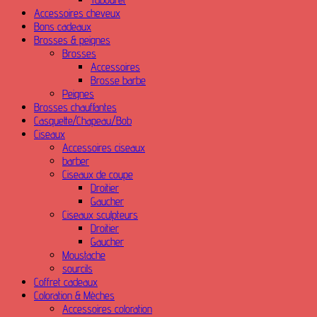
Accessoires cheveux
Bons cadeaux
Brosses & peignes
Brosses
Accessoires
Brosse barbe
Peignes
Brosses chauffantes
Casquette/Chapeau/Bob
Ciseaux
Accessoires ciseaux
barber
Ciseaux de coupe
Droitier
Gaucher
Ciseaux sculpteurs
Droitier
Gaucher
Moustache
sourcils
Coffret cadeaux
Coloration & Mèches
Accessoires coloration