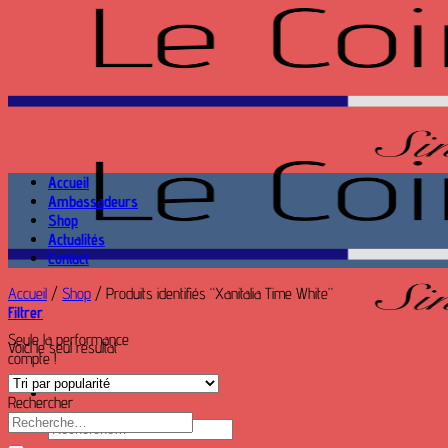
Passer
au
contenu
Accueil
Ambassadeurs
Shop
Actualités
Contact
Accueil
/
Shop
/
Produits identifiés “Xanitalia Time White”
Filtrer
Seule la performance
Voici le seul résultat
compte !
Rechercher
Recherche
Recherche
pour :
pour :