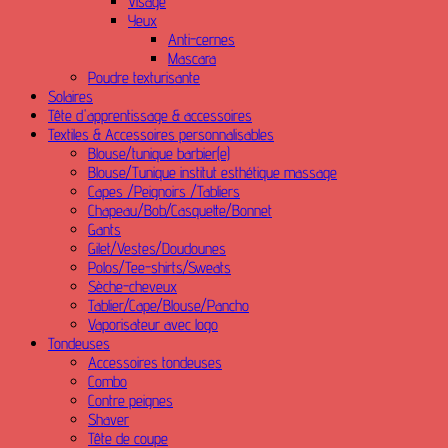
Visage
Yeux
Anti-cernes
Mascara
Poudre texturisante
Solaires
Tête d'apprentissage & accessoires
Textiles & Accessoires personnalisables
Blouse/tunique barbier(e)
Blouse/Tunique institut esthétique massage
Capes /Peignoirs /Tabliers
Chapeau/Bob/Casquette/Bonnet
Gants
Gilet/Vestes/Doudounes
Polos/Tee-shirts/Sweats
Sèche-cheveux
Tablier/Cape/Blouse/Pancho
Vaporisateur avec logo
Tondeuses
Accessoires tondeuses
Combo
Contre peignes
Shaver
Tête de coupe