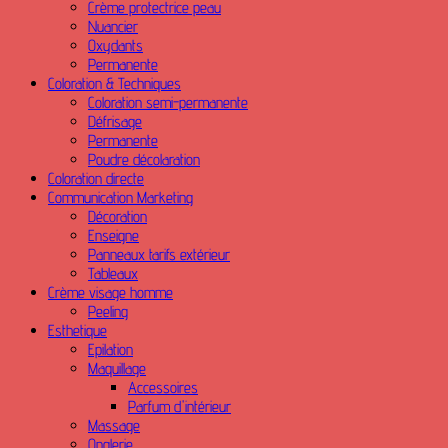
Crème protectrice peau
Nuancier
Oxydants
Permanente
Coloration & Techniques
Coloration semi-permanente
Défrisage
Permanente
Poudre décolaration
Coloration directe
Communication Marketing
Décoration
Enseigne
Panneaux tarifs extérieur
Tableaux
Crème visage homme
Peeling
Esthetique
Epilation
Maquillage
Accessoires
Parfum d'intérieur
Massage
Onglerie