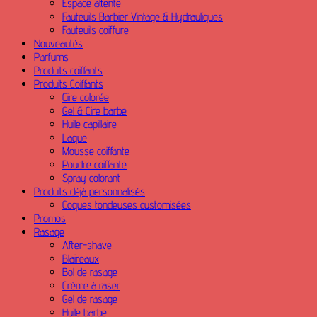
Espace attente
Fauteuils Barbier Vintage & Hydrauliques
Fauteuils coiffure
Nouveautés
Parfums
Produits coiffants
Produits Coiffants
Cire colorée
Gel & Cire barbe
Huile capillaire
Laque
Mousse coiffante
Poudre coiffante
Spray colorant
Produits déjà personnalisés
Coques tondeuses customisées
Promos
Rasage
After-shave
Blaireaux
Bol de rasage
Crème à raser
Gel de rasage
Huile barbe