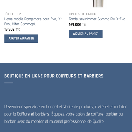
TÊTE DE COUPE
TONDEUSE DE FINITION
Lame mobile Rangemore pour Evo, X-
Tondeuse/trimmer Gamma Piu X-Evo
Evo, Hitter Gammapiu
169.00
€
TTC
19.90
€
TTC
AJOUTER AU PANIER
AJOUTER AU PANIER
BOUTIQUE EN LIGNE POUR COIFFEURS ET BARBIERS
Revendeur spécialisé en Conseil et Vente de produits, matériel et mobilier
pour la Coiffure et barbiers, Équipez votre salon de coiffure, barbier ou
barber avec du mobilier et matériel professionnel de Qualité.