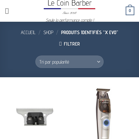
Passer
0
au
contenu
Seule la performance compte !
ACCUEIL
/
SHOP
/
PRODUITS IDENTIFIÉS “X EVO”
FILTRER