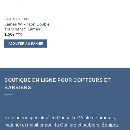
LAMES RASOIRS
Lames Wilkinson Double
Tranchant 5 Lames
1.50
€
TTC
AJOUTER AU PANIER
BOUTIQUE EN LIGNE POUR COIFFEURS ET
BARBIERS
Revendeur spécialisé en Conseil et Vente de produits,
matériel et mobilier pour la Coiffure et barbiers, Équipez