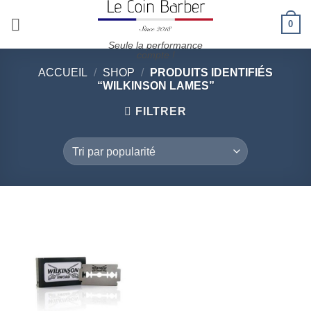
Passer
0
au
contenu
Seule la performance
compte !
ACCUEIL
/
SHOP
/
PRODUITS IDENTIFIÉS
“WILKINSON LAMES”
FILTRER