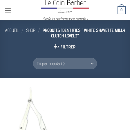
Passer
0
au
contenu
Seule la performance compte !
ACCUEIL
/
SHOP
/
PRODUITS IDENTIFIÉS “WHITE SHAVETTE MILLY
CLUTCH L3VEL3”
FILTRER