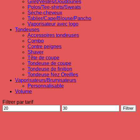
Gilet/Vestes/Doudounes
Polos/Tee-shirts/Sweats
Sèche-cheveux
Tablier/Cape/Blouse/Pancho
Vaporisateur avec logo
Tondeuses
Accessoires tondeuses
Combo
Contre peignes
Shaver
Tête de coupe
Tondeuse de coupe
Tondeuse de finition
Tondeuse Nez Oreilles
Vaporisateurs/Brumisateurs
Personnalisable
Volume
Filtrer par tarif
Prix
Prix
Filtrer
min
max