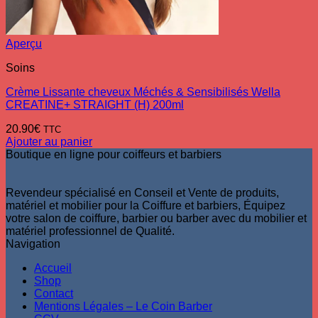
Aperçu
Soins
Crème Lissante cheveux Méchés & Sensibilisés Wella
CREATINE+ STRAIGHT (H) 200ml
20.90
€
TTC
Ajouter au panier
Boutique en ligne pour coiffeurs et barbiers
Revendeur spécialisé en Conseil et Vente de produits,
matériel et mobilier pour la Coiffure et barbiers, Équipez
votre salon de coiffure, barbier ou barber avec du mobilier et
matériel professionnel de Qualité.
Navigation
Accueil
Shop
Contact
Mentions Légales – Le Coin Barber