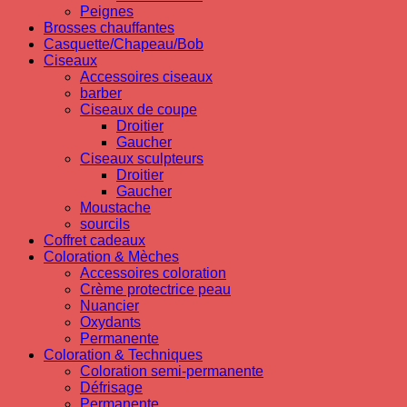
Peignes
Brosses chauffantes
Casquette/Chapeau/Bob
Ciseaux
Accessoires ciseaux
barber
Ciseaux de coupe
Droitier
Gaucher
Ciseaux sculpteurs
Droitier
Gaucher
Moustache
sourcils
Coffret cadeaux
Coloration & Mèches
Accessoires coloration
Crème protectrice peau
Nuancier
Oxydants
Permanente
Coloration & Techniques
Coloration semi-permanente
Défrisage
Permanente