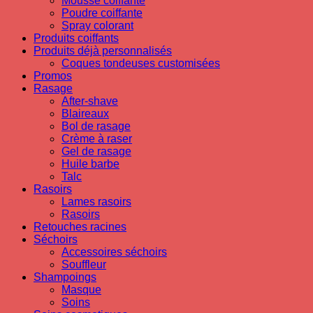
Mousse coiffante
Poudre coiffante
Spray colorant
Produits coiffants
Produits déjà personnalisés
Coques tondeuses customisées
Promos
Rasage
After-shave
Blaireaux
Bol de rasage
Crème à raser
Gel de rasage
Huile barbe
Talc
Rasoirs
Lames rasoirs
Rasoirs
Retouches racines
Séchoirs
Accessoires séchoirs
Souffleur
Shampoings
Masque
Soins