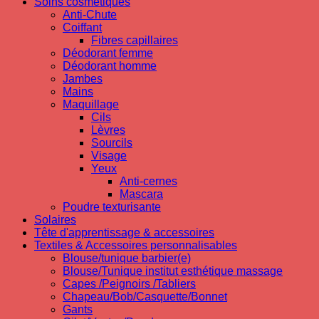
Soins cosmetiques
Anti-Chute
Coiffant
Fibres capillaires
Déodorant femme
Déodorant homme
Jambes
Mains
Maquillage
Cils
Lèvres
Sourcils
Visage
Yeux
Anti-cernes
Mascara
Poudre texturisante
Solaires
Tête d'apprentissage & accessoires
Textiles & Accessoires personnalisables
Blouse/tunique barbier(e)
Blouse/Tunique institut esthétique massage
Capes /Peignoirs /Tabliers
Chapeau/Bob/Casquette/Bonnet
Gants