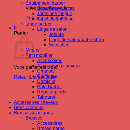
Équipement barber
Votre panier est vide.
Chauffe-serviettes
Tapis anti-fatigue
Retour à la boutique
Tapis magnetique
Linge barber
0
Linge de salon
Panier
Jetable
Linge de salon/barbershop
Serviettes
Miroirs
Petit mobilier
Accessoires
Aspirateur à cheveux
Votre panier est vide.
Chariots
Coiffeuse
Retour à la boutique
Domicile
Pôle Barber
Repose-pieds
Tabouret
Accessoires cheveux
Bons cadeaux
Brosses & peignes
Brosses
Accessoires
Brosse barbe