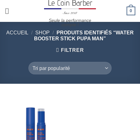
Passer
0
au
contenu
Seule la performance
compte !
ACCUEIL
/
SHOP
/
PRODUITS IDENTIFIÉS “WATER
BOOSTER STICK PUPA MAN”
FILTRER