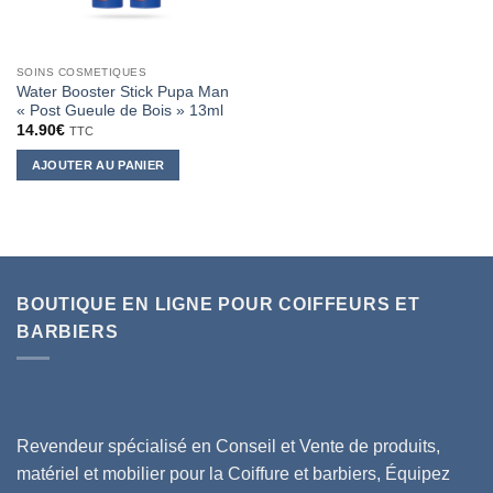
SOINS COSMETIQUES
Water Booster Stick Pupa Man
« Post Gueule de Bois » 13ml
14.90
€
TTC
AJOUTER AU PANIER
BOUTIQUE EN LIGNE POUR COIFFEURS ET
BARBIERS
Revendeur spécialisé en Conseil et Vente de produits,
matériel et mobilier pour la Coiffure et barbiers, Équipez