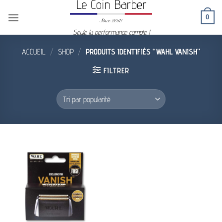
Passer
0
au
contenu
Seule la performance compte !
ACCUEIL
/
SHOP
/
PRODUITS IDENTIFIÉS “WAHL VANISH”
FILTRER