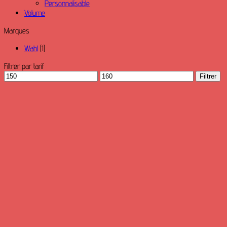
Personnalisable
Volume
Marques
Wahl
(1)
Filtrer par tarif
Prix
Prix
Filtrer
min
max