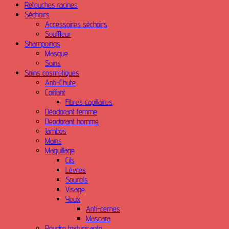
Retouches racines
Séchoirs
Accessoires séchoirs
Souffleur
Shampoings
Masque
Soins
Soins cosmetiques
Anti-Chute
Coiffant
Fibres capillaires
Déodorant femme
Déodorant homme
Jambes
Mains
Maquillage
Cils
Lèvres
Sourcils
Visage
Yeux
Anti-cernes
Mascara
Poudre texturisante