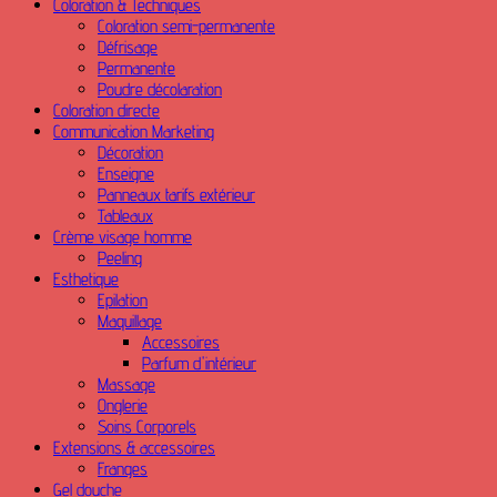
Coloration & Techniques
Coloration semi-permanente
Défrisage
Permanente
Poudre décolaration
Coloration directe
Communication Marketing
Décoration
Enseigne
Panneaux tarifs extérieur
Tableaux
Crème visage homme
Peeling
Esthetique
Epilation
Maquillage
Accessoires
Parfum d'intérieur
Massage
Onglerie
Soins Corporels
Extensions & accessoires
Franges
Gel douche