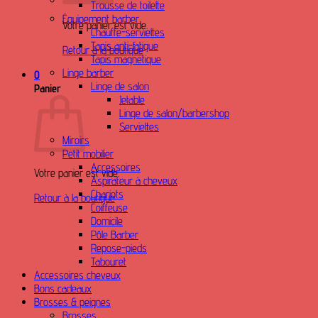
Trousse de toilette
Équipement barber
Votre panier est vide.
Chauffe-serviettes
Tapis anti-fatigue
Retour à la boutique
Tapis magnetique
Linge barber
0
Linge de salon
Panier
Jetable
Linge de salon/barbershop
Serviettes
Miroirs
Petit mobilier
Accessoires
Votre panier est vide.
Aspirateur à cheveux
Chariots
Retour à la boutique
Coiffeuse
Domicile
Pôle Barber
Repose-pieds
Tabouret
Accessoires cheveux
Bons cadeaux
Brosses & peignes
Brosses