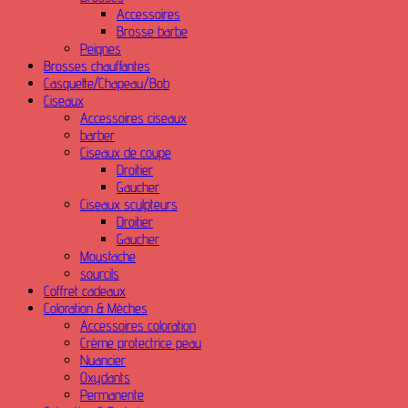
Accessoires
Brosse barbe
Peignes
Brosses chauffantes
Casquette/Chapeau/Bob
Ciseaux
Accessoires ciseaux
barber
Ciseaux de coupe
Droitier
Gaucher
Ciseaux sculpteurs
Droitier
Gaucher
Moustache
sourcils
Coffret cadeaux
Coloration & Mèches
Accessoires coloration
Crème protectrice peau
Nuancier
Oxydants
Permanente