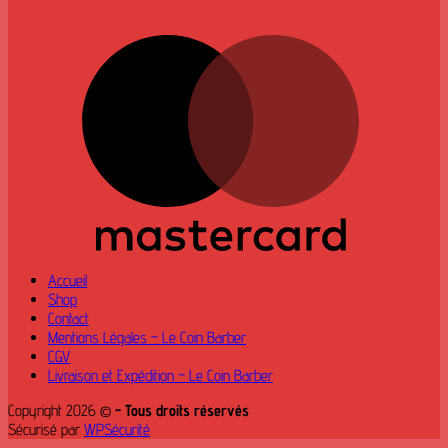
M
Accueil
Shop
Contact
Mentions Légales – Le Coin Barber
CGV
Livraison et Expédition – Le Coin Barber
Copyright 2026 ©
- Tous droits réservés
Sécurisé par
WPSécurité