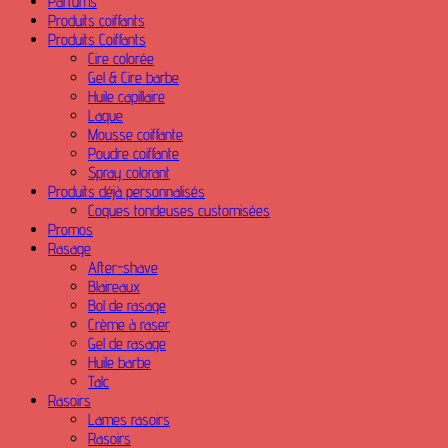
Parfums
Produits coiffants
Produits Coiffants
Cire colorée
Gel & Cire barbe
Huile capillaire
Laque
Mousse coiffante
Poudre coiffante
Spray colorant
Produits déjà personnalisés
Coques tondeuses customisées
Promos
Rasage
After-shave
Blaireaux
Bol de rasage
Crème à raser
Gel de rasage
Huile barbe
Talc
Rasoirs
Lames rasoirs
Rasoirs