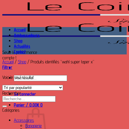
Passer
au
contenu
Accueil
Ambassadeurs
Shop
Actualités
Contact
Seule la performance
compte !
Accueil
/
Shop
/
Produits identifiés “wahl super taper x”
Filtrer
Voici le seul résultat
Recherche
pour :
Rechercher
Se connecter
Recherche
pour :
Panier /
0.00
€
0
Catégories
Accessoires
Bagagerie