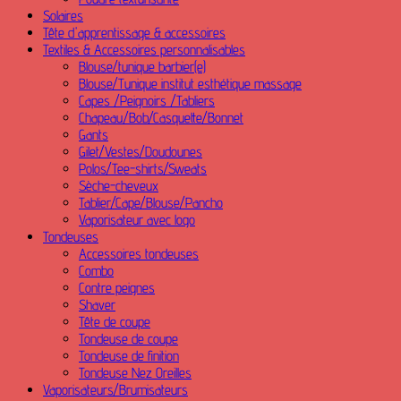
Solaires
Tête d'apprentissage & accessoires
Textiles & Accessoires personnalisables
Blouse/tunique barbier(e)
Blouse/Tunique institut esthétique massage
Capes /Peignoirs /Tabliers
Chapeau/Bob/Casquette/Bonnet
Gants
Gilet/Vestes/Doudounes
Polos/Tee-shirts/Sweats
Sèche-cheveux
Tablier/Cape/Blouse/Pancho
Vaporisateur avec logo
Tondeuses
Accessoires tondeuses
Combo
Contre peignes
Shaver
Tête de coupe
Tondeuse de coupe
Tondeuse de finition
Tondeuse Nez Oreilles
Vaporisateurs/Brumisateurs