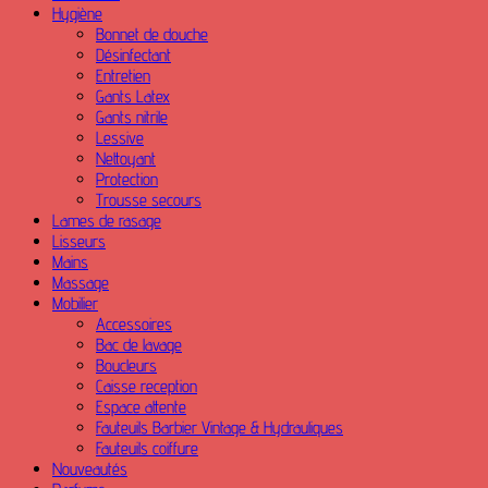
Hygiène
Bonnet de douche
Désinfectant
Entretien
Gants Latex
Gants nitrile
Lessive
Nettoyant
Protection
Trousse secours
Lames de rasage
Lisseurs
Mains
Massage
Mobilier
Accessoires
Bac de lavage
Boucleurs
Caisse reception
Espace attente
Fauteuils Barbier Vintage & Hydrauliques
Fauteuils coiffure
Nouveautés