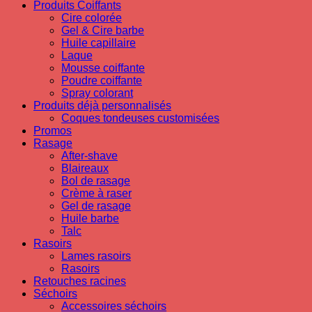
Produits Coiffants
Cire colorée
Gel & Cire barbe
Huile capillaire
Laque
Mousse coiffante
Poudre coiffante
Spray colorant
Produits déjà personnalisés
Coques tondeuses customisées
Promos
Rasage
After-shave
Blaireaux
Bol de rasage
Crème à raser
Gel de rasage
Huile barbe
Talc
Rasoirs
Lames rasoirs
Rasoirs
Retouches racines
Séchoirs
Accessoires séchoirs