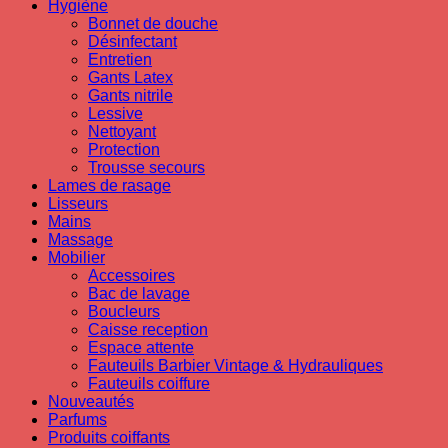
Hygiène
Bonnet de douche
Désinfectant
Entretien
Gants Latex
Gants nitrile
Lessive
Nettoyant
Protection
Trousse secours
Lames de rasage
Lisseurs
Mains
Massage
Mobilier
Accessoires
Bac de lavage
Boucleurs
Caisse reception
Espace attente
Fauteuils Barbier Vintage & Hydrauliques
Fauteuils coiffure
Nouveautés
Parfums
Produits coiffants