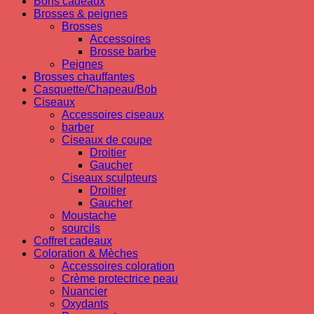
Bons cadeaux
Brosses & peignes
Brosses
Accessoires
Brosse barbe
Peignes
Brosses chauffantes
Casquette/Chapeau/Bob
Ciseaux
Accessoires ciseaux
barber
Ciseaux de coupe
Droitier
Gaucher
Ciseaux sculpteurs
Droitier
Gaucher
Moustache
sourcils
Coffret cadeaux
Coloration & Mèches
Accessoires coloration
Crème protectrice peau
Nuancier
Oxydants