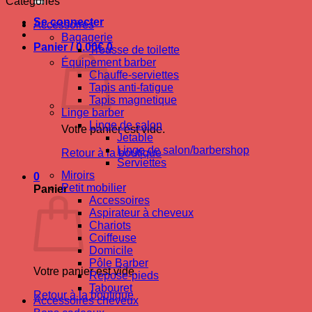
Catégories
Se connecter
Accessoires
Bagagerie
Panier /
0.00
€
0
Trousse de toilette
Équipement barber
Chauffe-serviettes
Tapis anti-fatigue
Tapis magnetique
Linge barber
Linge de salon
Votre panier est vide.
Jetable
Linge de salon/barbershop
Retour à la boutique
Serviettes
Miroirs
0
Petit mobilier
Panier
Accessoires
Aspirateur à cheveux
Chariots
Coiffeuse
Domicile
Pôle Barber
Votre panier est vide.
Repose-pieds
Tabouret
Retour à la boutique
Accessoires cheveux