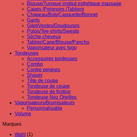
Blouse/Tunique institut esthétique massage
Capes /Peignoirs /Tabliers
Chapeau/Bob/Casquette/Bonnet
Gants
Gilet/Vestes/Doudounes
Polos/Tee-shirts/Sweats
Sèche-cheveux
Tablier/Cape/Blouse/Pancho
Vaporisateur avec logo
Tondeuses
Accessoires tondeuses
Combo
Contre peignes
Shaver
Tête de coupe
Tondeuse de coupe
Tondeuse de finition
Tondeuse Nez Oreilles
Vaporisateurs/Brumisateurs
Personnalisable
Volume
Marques
Wahl
(1)