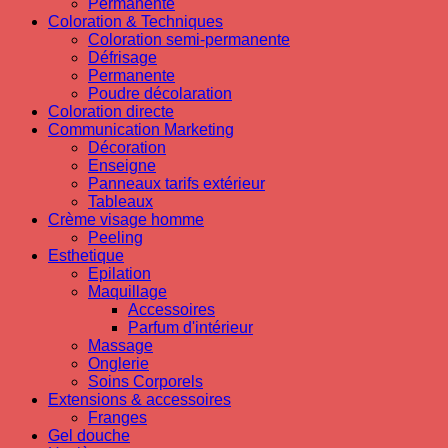
Permanente
Coloration & Techniques
Coloration semi-permanente
Défrisage
Permanente
Poudre décolaration
Coloration directe
Communication Marketing
Décoration
Enseigne
Panneaux tarifs extérieur
Tableaux
Crème visage homme
Peeling
Esthetique
Epilation
Maquillage
Accessoires
Parfum d'intérieur
Massage
Onglerie
Soins Corporels
Extensions & accessoires
Franges
Gel douche