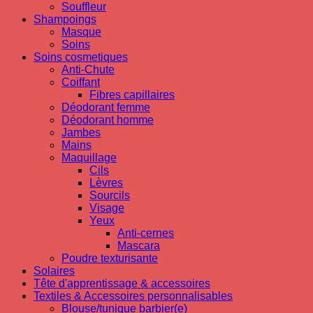
Souffleur
Shampoings
Masque
Soins
Soins cosmetiques
Anti-Chute
Coiffant
Fibres capillaires
Déodorant femme
Déodorant homme
Jambes
Mains
Maquillage
Cils
Lèvres
Sourcils
Visage
Yeux
Anti-cernes
Mascara
Poudre texturisante
Solaires
Tête d'apprentissage & accessoires
Textiles & Accessoires personnalisables
Blouse/tunique barbier(e)