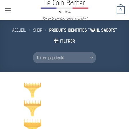
Passer
0
au
contenu
Seule la performance compte !
ACCUEIL
/
SHOP
/
PRODUITS IDENTIFIÉS “WAHL SABOTS”
FILTRER