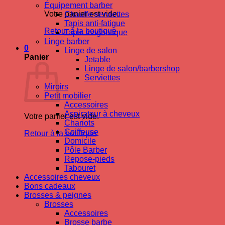
Équipement barber
Votre panier est vide.
Chauffe-serviettes
Tapis anti-fatigue
Retour à la boutique
Tapis magnetique
Linge barber
0
Linge de salon
Panier
Jetable
Linge de salon/barbershop
Serviettes
Miroirs
Petit mobilier
Accessoires
Aspirateur à cheveux
Votre panier est vide.
Chariots
Coiffeuse
Retour à la boutique
Domicile
Pôle Barber
Repose-pieds
Tabouret
Accessoires cheveux
Bons cadeaux
Brosses & peignes
Brosses
Accessoires
Brosse barbe