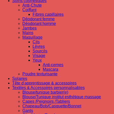
Soins cosmetiques
Anti-Chute
Coiffant
Fibres capillaires
Déodorant femme
Déodorant homme
Jambes
Mains
Maquillage
Cils
Lèvres
Sourcils
Visage
Yeux
Anti-cernes
Mascara
Poudre texturisante
Solaires
Tête d'apprentissage & accessoires
Textiles & Accessoires personnalisables
Blouse/tunique barbier(e)
Blouse/Tunique institut esthétique massage
Capes /Peignoirs /Tabliers
Chapeau/Bob/Casquette/Bonnet
Gants