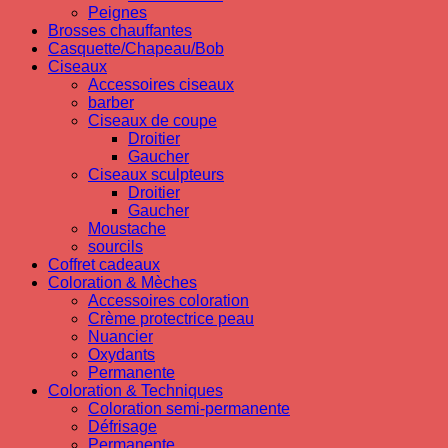
Peignes
Brosses chauffantes
Casquette/Chapeau/Bob
Ciseaux
Accessoires ciseaux
barber
Ciseaux de coupe
Droitier
Gaucher
Ciseaux sculpteurs
Droitier
Gaucher
Moustache
sourcils
Coffret cadeaux
Coloration & Mèches
Accessoires coloration
Crème protectrice peau
Nuancier
Oxydants
Permanente
Coloration & Techniques
Coloration semi-permanente
Défrisage
Permanente