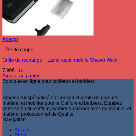
Aperçu
Tête de coupe
Grille de rechange + Lame rasoir mobile Shaver Wahl
7.90
€
TTC
Ajouter au panier
Boutique en ligne pour coiffeurs et barbiers
Revendeur spécialisé en Conseil et Vente de produits,
matériel et mobilier pour la Coiffure et barbiers, Équipez
votre salon de coiffure, barbier ou barber avec du mobilier et
matériel professionnel de Qualité.
Navigation
Accueil
Shop