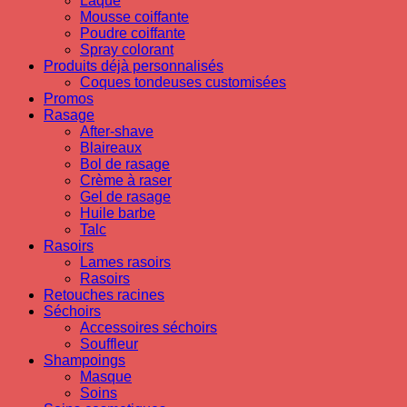
Laque
Mousse coiffante
Poudre coiffante
Spray colorant
Produits déjà personnalisés
Coques tondeuses customisées
Promos
Rasage
After-shave
Blaireaux
Bol de rasage
Crème à raser
Gel de rasage
Huile barbe
Talc
Rasoirs
Lames rasoirs
Rasoirs
Retouches racines
Séchoirs
Accessoires séchoirs
Souffleur
Shampoings
Masque
Soins