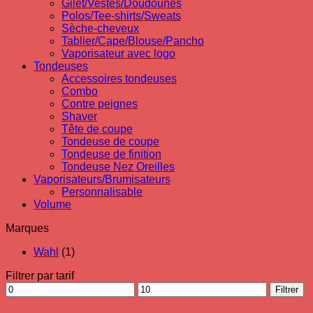
Gilet/Vestes/Doudounes
Polos/Tee-shirts/Sweats
Sèche-cheveux
Tablier/Cape/Blouse/Pancho
Vaporisateur avec logo
Tondeuses
Accessoires tondeuses
Combo
Contre peignes
Shaver
Tête de coupe
Tondeuse de coupe
Tondeuse de finition
Tondeuse Nez Oreilles
Vaporisateurs/Brumisateurs
Personnalisable
Volume
Marques
Wahl
(1)
Filtrer par tarif
Prix
Prix
Filtrer
min
max