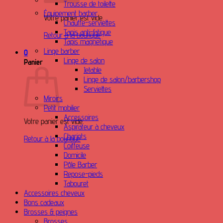
Trousse de toilette
Équipement barber
Votre panier est vide.
Chauffe-serviettes
Tapis anti-fatigue
Retour à la boutique
Tapis magnetique
Linge barber
0
Linge de salon
Panier
Jetable
Linge de salon/barbershop
Serviettes
Miroirs
Petit mobilier
Accessoires
Votre panier est vide.
Aspirateur à cheveux
Chariots
Retour à la boutique
Coiffeuse
Domicile
Pôle Barber
Repose-pieds
Tabouret
Accessoires cheveux
Bons cadeaux
Brosses & peignes
Brosses