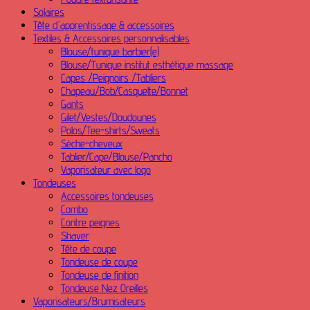
Solaires
Tête d'apprentissage & accessoires
Textiles & Accessoires personnalisables
Blouse/tunique barbier(e)
Blouse/Tunique institut esthétique massage
Capes /Peignoirs /Tabliers
Chapeau/Bob/Casquette/Bonnet
Gants
Gilet/Vestes/Doudounes
Polos/Tee-shirts/Sweats
Sèche-cheveux
Tablier/Cape/Blouse/Pancho
Vaporisateur avec logo
Tondeuses
Accessoires tondeuses
Combo
Contre peignes
Shaver
Tête de coupe
Tondeuse de coupe
Tondeuse de finition
Tondeuse Nez Oreilles
Vaporisateurs/Brumisateurs