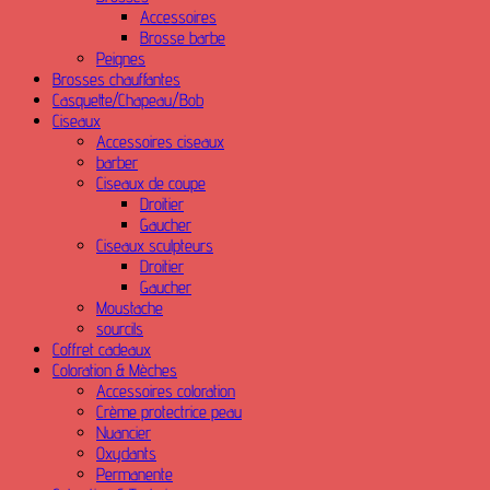
Accessoires
Brosse barbe
Peignes
Brosses chauffantes
Casquette/Chapeau/Bob
Ciseaux
Accessoires ciseaux
barber
Ciseaux de coupe
Droitier
Gaucher
Ciseaux sculpteurs
Droitier
Gaucher
Moustache
sourcils
Coffret cadeaux
Coloration & Mèches
Accessoires coloration
Crème protectrice peau
Nuancier
Oxydants
Permanente