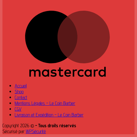
M
Accueil
Shop
Contact
Mentions Légales – Le Coin Barber
CGV
Livraison et Expédition – Le Coin Barber
Copyright 2026 ©
- Tous droits réservés
Sécurisé par
WPSécurité