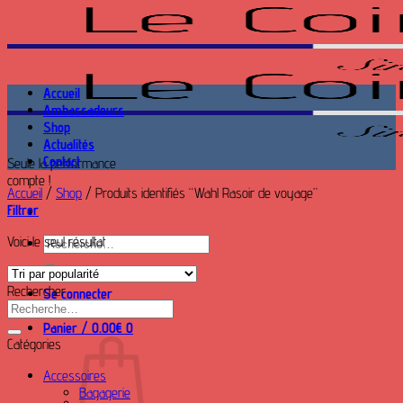
Passer
au
contenu
Accueil
Ambassadeurs
Shop
Actualités
Contact
Seule la performance
compte !
Accueil
/
Shop
/
Produits identifiés “Wahl Rasoir de voyage”
Filtrer
Voici le seul résultat
Recherche
pour :
Rechercher
Se connecter
Recherche
pour :
Panier /
0.00
€
0
Catégories
Accessoires
Bagagerie