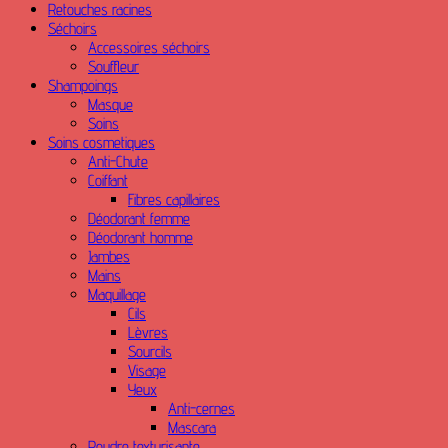
Retouches racines
Séchoirs
Accessoires séchoirs
Souffleur
Shampoings
Masque
Soins
Soins cosmetiques
Anti-Chute
Coiffant
Fibres capillaires
Déodorant femme
Déodorant homme
Jambes
Mains
Maquillage
Cils
Lèvres
Sourcils
Visage
Yeux
Anti-cernes
Mascara
Poudre texturisante