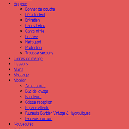
Hygiène
Bonnet de douche
Désinfectant
Entretien
Gants Latex
Gants nitrile
Lessive
Nettoyant
Protection
Trousse secours
Lames de rasage
Lisseurs
Mains
Massage
Mobilier
Accessoires
Bac de lavage
Boucleurs
Caisse reception
Espace attente
Fauteuils Barbier Vintage & Hydrauliques
Fauteuils coiffure
Nouveautés