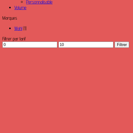
Personnalisable
Volume
Marques
Wahl
(1)
Filtrer par tarif
Prix
Prix
Filtrer
min
max