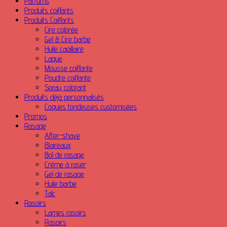
Parfums
Produits coiffants
Produits Coiffants
Cire colorée
Gel & Cire barbe
Huile capillaire
Laque
Mousse coiffante
Poudre coiffante
Spray colorant
Produits déjà personnalisés
Coques tondeuses customisées
Promos
Rasage
After-shave
Blaireaux
Bol de rasage
Crème à raser
Gel de rasage
Huile barbe
Talc
Rasoirs
Lames rasoirs
Rasoirs