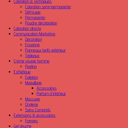
Coloration & Techniques
Coloration semi-permanente
Défrisage
Permanente
Poudre décolaration
Coloration directe
Communication Marketing
Décoration
Enseigne
Panneaux tarifs extérieur
Tableaux
Crème visage homme
Peeling
Esthetique
Epilation
Maquillage
Accessoires
Parfum d'intérieur
Massage
Onglerie
Soins Corporels
Extensions & accessoires
Franges
Gel douche