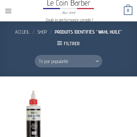
Passer
0
au
contenu
Seule la performance compte !
ACCUEIL
/
SHOP
/
PRODUITS IDENTIFIÉS “WAHL HUILE”
FILTRER