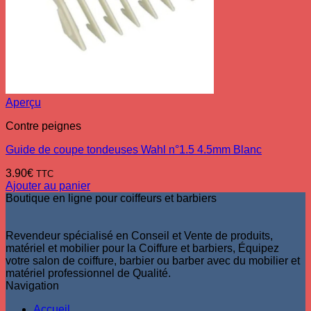
Aperçu
Contre peignes
Guide de coupe tondeuses Wahl n°1.5 4.5mm Blanc
3.90
€
TTC
Ajouter au panier
Boutique en ligne pour coiffeurs et barbiers
Revendeur spécialisé en Conseil et Vente de produits,
matériel et mobilier pour la Coiffure et barbiers, Équipez
votre salon de coiffure, barbier ou barber avec du mobilier et
matériel professionnel de Qualité.
Navigation
Accueil