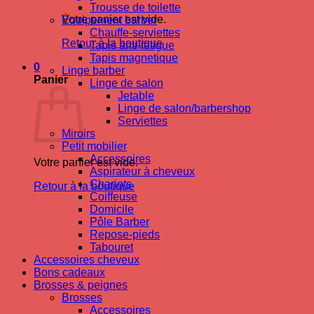
Trousse de toilette
Votre panier est vide.
Équipement barber
Chauffe-serviettes
Retour à la boutique
Tapis anti-fatigue
Tapis magnetique
0
Linge barber
Panier
Linge de salon
Jetable
Linge de salon/barbershop
Serviettes
Miroirs
Petit mobilier
Accessoires
Votre panier est vide.
Aspirateur à cheveux
Chariots
Retour à la boutique
Coiffeuse
Domicile
Pôle Barber
Repose-pieds
Tabouret
Accessoires cheveux
Bons cadeaux
Brosses & peignes
Brosses
Accessoires