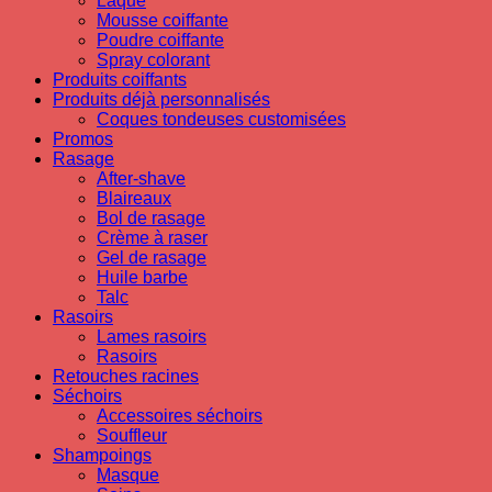
Laque
Mousse coiffante
Poudre coiffante
Spray colorant
Produits coiffants
Produits déjà personnalisés
Coques tondeuses customisées
Promos
Rasage
After-shave
Blaireaux
Bol de rasage
Crème à raser
Gel de rasage
Huile barbe
Talc
Rasoirs
Lames rasoirs
Rasoirs
Retouches racines
Séchoirs
Accessoires séchoirs
Souffleur
Shampoings
Masque