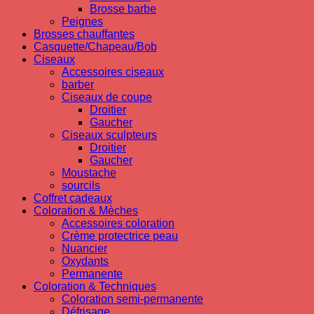
Brosse barbe
Peignes
Brosses chauffantes
Casquette/Chapeau/Bob
Ciseaux
Accessoires ciseaux
barber
Ciseaux de coupe
Droitier
Gaucher
Ciseaux sculpteurs
Droitier
Gaucher
Moustache
sourcils
Coffret cadeaux
Coloration & Mèches
Accessoires coloration
Crème protectrice peau
Nuancier
Oxydants
Permanente
Coloration & Techniques
Coloration semi-permanente
Défrisage