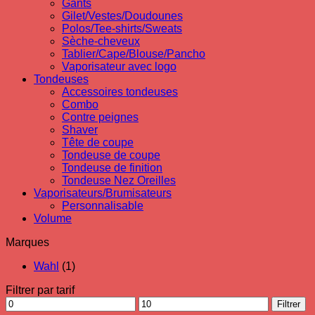
Gants
Gilet/Vestes/Doudounes
Polos/Tee-shirts/Sweats
Sèche-cheveux
Tablier/Cape/Blouse/Pancho
Vaporisateur avec logo
Tondeuses
Accessoires tondeuses
Combo
Contre peignes
Shaver
Tête de coupe
Tondeuse de coupe
Tondeuse de finition
Tondeuse Nez Oreilles
Vaporisateurs/Brumisateurs
Personnalisable
Volume
Marques
Wahl
(1)
Filtrer par tarif
Prix
Prix
Filtrer
min
max