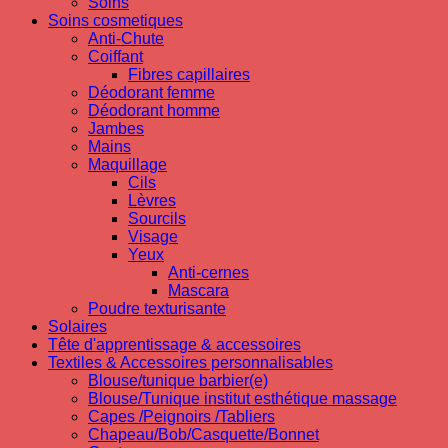
Soins
Soins cosmetiques
Anti-Chute
Coiffant
Fibres capillaires
Déodorant femme
Déodorant homme
Jambes
Mains
Maquillage
Cils
Lèvres
Sourcils
Visage
Yeux
Anti-cernes
Mascara
Poudre texturisante
Solaires
Tête d'apprentissage & accessoires
Textiles & Accessoires personnalisables
Blouse/tunique barbier(e)
Blouse/Tunique institut esthétique massage
Capes /Peignoirs /Tabliers
Chapeau/Bob/Casquette/Bonnet