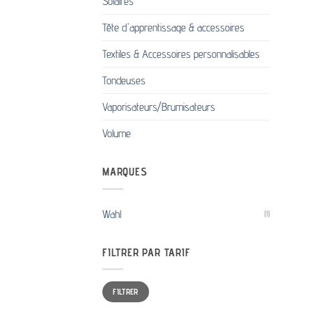
Solaires
Tête d'apprentissage & accessoires
Textiles & Accessoires personnalisables
Tondeuses
Vaporisateurs/Brumisateurs
Volume
MARQUES
Wahl
(1)
FILTRER PAR TARIF
Prix
Prix
FILTRER
min
max