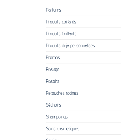
Parfums
Produits coiffants
Produits Coiffants
Produits déjà personnalisés
Promos
Rasage
Rasoirs
Retouches racines
Séchoirs
Shampoings
Soins cosmetiques