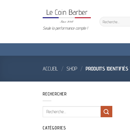
Passer
au
contenu
Recherche
pour :
Seule la performance compte !
ACCUEIL
/
SHOP
/
PRODUITS IDENTIFIÉS
RECHERCHER
Recherche
pour :
CATÉGORIES