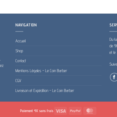
NAVIGATION
SER
Du lu
Accueil
de 9
Shop
et l
,
Contact
Suiv
pez
Mentions Légales – Le Coin Barber
CGV
Livraison et Expédition – Le Coin Barber
Visa
PayPal
MasterCard
Paiement 4X sans frais