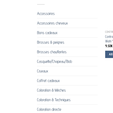
Accessoires
Accessoires cheveux
Bons cadeaux
CONTR
Contre
Wahl 
Brosses & peignes
9.50
€
Brosses chauffantes
AJ
Casquette/Chapeau/Bob
Ciseaux
Coffret cadeaux
Coloration & Mèches
Coloration & Techniques
Coloration directe