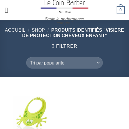
Passer
0
au
contenu
Seule la performance
compte !
ACCUEIL
/
SHOP
/
PRODUITS IDENTIFIÉS “VISIERE
DE PROTECTION CHEVEUX ENFANT”
FILTRER