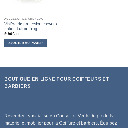
ACCESSOIRES CHEVEUX
Visière de protection cheveux
enfant Labor Frog
9.90
€
TTC
AJOUTER AU PANIER
BOUTIQUE EN LIGNE POUR COIFFEURS ET
BARBIERS
Revendeur spécialisé en Conseil et Vente de produits,
matériel et mobilier pour la Coiffure et barbiers, Équipez