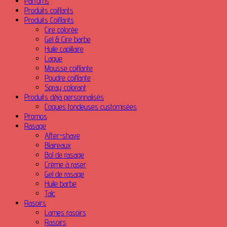
Parfums
Produits coiffants
Produits Coiffants
Cire colorée
Gel & Cire barbe
Huile capillaire
Laque
Mousse coiffante
Poudre coiffante
Spray colorant
Produits déjà personnalisés
Coques tondeuses customisées
Promos
Rasage
After-shave
Blaireaux
Bol de rasage
Crème à raser
Gel de rasage
Huile barbe
Talc
Rasoirs
Lames rasoirs
Rasoirs