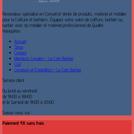
Revendeur spécialisé en Conseil et Vente de produits, matériel et mobilier
pour la Coiffure et barbiers, Équipez votre salon de coiffure, barbier ou
barber avec du mobilier et matériel professionnel de Qualité.
Navigation
Accueil
Shop
Contact
Mentions Légales – Le Coin Barber
CGV
Livraison et Expédition – Le Coin Barber
Service client
Du lundi au vendredi
de 9h00 à 18h00
et le Samedi de 9h00 à 12h00
Suivez nous sur :
Paiement 4X sans frais
V