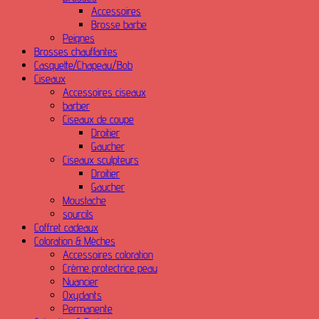
Accessoires
Brosse barbe
Peignes
Brosses chauffantes
Casquette/Chapeau/Bob
Ciseaux
Accessoires ciseaux
barber
Ciseaux de coupe
Droitier
Gaucher
Ciseaux sculpteurs
Droitier
Gaucher
Moustache
sourcils
Coffret cadeaux
Coloration & Mèches
Accessoires coloration
Crème protectrice peau
Nuancier
Oxydants
Permanente