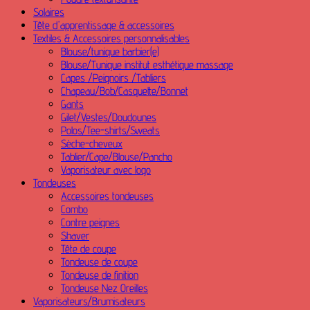
Solaires
Tête d'apprentissage & accessoires
Textiles & Accessoires personnalisables
Blouse/tunique barbier(e)
Blouse/Tunique institut esthétique massage
Capes /Peignoirs /Tabliers
Chapeau/Bob/Casquette/Bonnet
Gants
Gilet/Vestes/Doudounes
Polos/Tee-shirts/Sweats
Sèche-cheveux
Tablier/Cape/Blouse/Pancho
Vaporisateur avec logo
Tondeuses
Accessoires tondeuses
Combo
Contre peignes
Shaver
Tête de coupe
Tondeuse de coupe
Tondeuse de finition
Tondeuse Nez Oreilles
Vaporisateurs/Brumisateurs