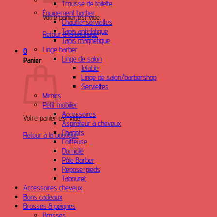
Trousse de toilette
Équipement barber
Votre panier est vide.
Chauffe-serviettes
Tapis anti-fatigue
Retour à la boutique
Tapis magnetique
Linge barber
0
Linge de salon
Panier
Jetable
Linge de salon/barbershop
Serviettes
Miroirs
Petit mobilier
Accessoires
Votre panier est vide.
Aspirateur à cheveux
Chariots
Retour à la boutique
Coiffeuse
Domicile
Pôle Barber
Repose-pieds
Tabouret
Accessoires cheveux
Bons cadeaux
Brosses & peignes
Brosses