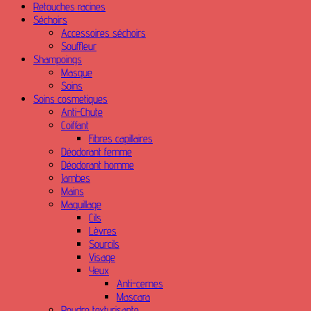
Retouches racines
Séchoirs
Accessoires séchoirs
Souffleur
Shampoings
Masque
Soins
Soins cosmetiques
Anti-Chute
Coiffant
Fibres capillaires
Déodorant femme
Déodorant homme
Jambes
Mains
Maquillage
Cils
Lèvres
Sourcils
Visage
Yeux
Anti-cernes
Mascara
Poudre texturisante