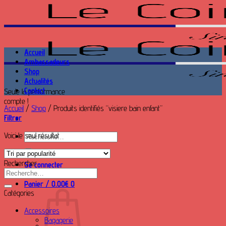
Passer
au
contenu
Accueil
Ambassadeurs
Shop
Actualités
Contact
Seule la performance
compte !
Accueil
/
Shop
/
Produits identifiés “visiere bain enfant”
Filtrer
Voici le seul résultat
Recherche
pour :
Rechercher
Se connecter
Recherche
pour :
Panier /
0.00
€
0
Catégories
Accessoires
Bagagerie