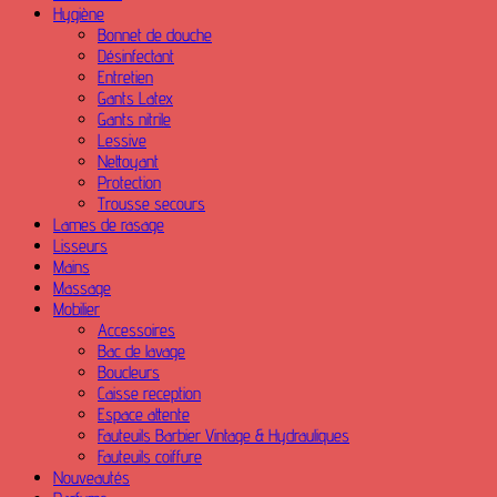
Hygiène
Bonnet de douche
Désinfectant
Entretien
Gants Latex
Gants nitrile
Lessive
Nettoyant
Protection
Trousse secours
Lames de rasage
Lisseurs
Mains
Massage
Mobilier
Accessoires
Bac de lavage
Boucleurs
Caisse reception
Espace attente
Fauteuils Barbier Vintage & Hydrauliques
Fauteuils coiffure
Nouveautés