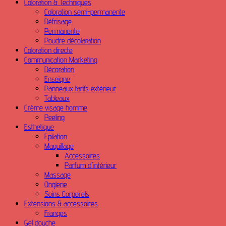
Coloration & Techniques
Coloration semi-permanente
Défrisage
Permanente
Poudre décolaration
Coloration directe
Communication Marketing
Décoration
Enseigne
Panneaux tarifs extérieur
Tableaux
Crème visage homme
Peeling
Esthetique
Epilation
Maquillage
Accessoires
Parfum d'intérieur
Massage
Onglerie
Soins Corporels
Extensions & accessoires
Franges
Gel douche