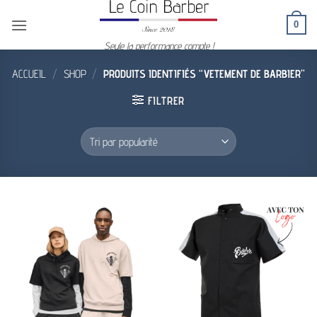
Passer
0
au
contenu
Seule la performance compte !
ACCUEIL
/
SHOP
/
PRODUITS IDENTIFIÉS “VETEMENT DE BARBIER”
FILTRER