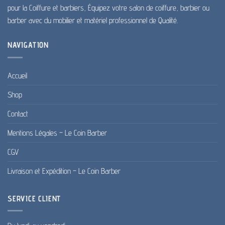
produit
produit
pour la Coiffure et barbiers, Équipez votre salon de coiffure, barbier ou
barber avec du mobilier et matériel professionnel de Qualité.
NAVIGATION
Accueil
Shop
Contact
Mentions Légales – Le Coin Barber
CGV
Livraison et Expédition – Le Coin Barber
SERVICE CLIENT