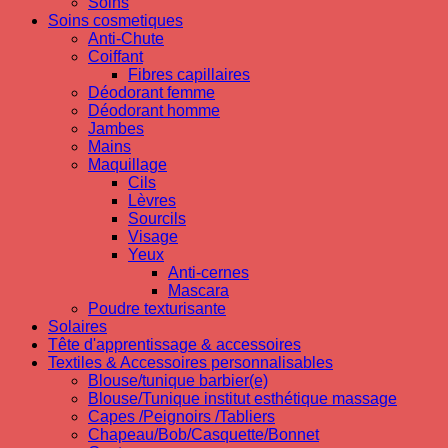
Soins
Soins cosmetiques
Anti-Chute
Coiffant
Fibres capillaires
Déodorant femme
Déodorant homme
Jambes
Mains
Maquillage
Cils
Lèvres
Sourcils
Visage
Yeux
Anti-cernes
Mascara
Poudre texturisante
Solaires
Tête d'apprentissage & accessoires
Textiles & Accessoires personnalisables
Blouse/tunique barbier(e)
Blouse/Tunique institut esthétique massage
Capes /Peignoirs /Tabliers
Chapeau/Bob/Casquette/Bonnet