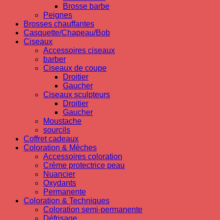
Brosse barbe
Peignes
Brosses chauffantes
Casquette/Chapeau/Bob
Ciseaux
Accessoires ciseaux
barber
Ciseaux de coupe
Droitier
Gaucher
Ciseaux sculpteurs
Droitier
Gaucher
Moustache
sourcils
Coffret cadeaux
Coloration & Mèches
Accessoires coloration
Crème protectrice peau
Nuancier
Oxydants
Permanente
Coloration & Techniques
Coloration semi-permanente
Défrisage