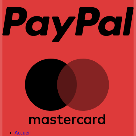
M
Accueil