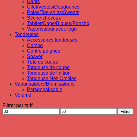
Gants
Gilet/Vestes/Doudounes
Polos/Tee-shirts/Sweats
Sèche-cheveux
Tablier/Cape/Blouse/Pancho
Vaporisateur avec logo
Tondeuses
Accessoires tondeuses
Combo
Contre peignes
Shaver
Tête de coupe
Tondeuse de coupe
Tondeuse de finition
Tondeuse Nez Oreilles
Vaporisateurs/Brumisateurs
Personnalisable
Volume
Filtrer par tarif
Prix
Prix
Filtrer
min
max