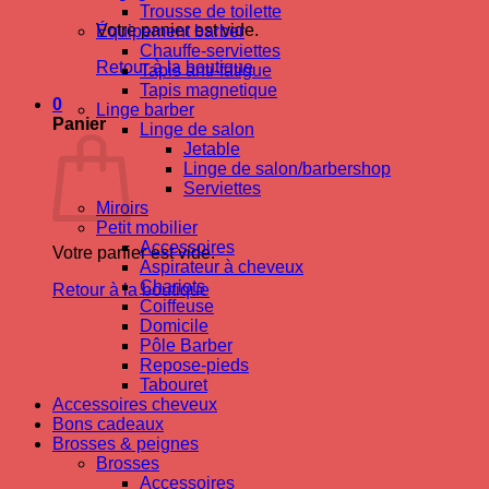
Trousse de toilette
Votre panier est vide.
Équipement barber
Chauffe-serviettes
Retour à la boutique
Tapis anti-fatigue
Tapis magnetique
0
Linge barber
Panier
Linge de salon
Jetable
Linge de salon/barbershop
Serviettes
Miroirs
Petit mobilier
Accessoires
Votre panier est vide.
Aspirateur à cheveux
Chariots
Retour à la boutique
Coiffeuse
Domicile
Pôle Barber
Repose-pieds
Tabouret
Accessoires cheveux
Bons cadeaux
Brosses & peignes
Brosses
Accessoires