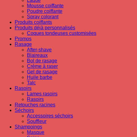
Laque
Mousse coiffante
Poudre coiffante
Spray colorant
Produits coiffants
Produits déjà personnalisés
Coques tondeuses customisées
Promos
Rasage
After-shave
Blaireaux
Bol de rasage
Crème à raser
Gel de rasage
Huile barbe
Talc
Rasoirs
Lames rasoirs
Rasoirs
Retouches racines
Séchoirs
Accessoires séchoirs
Souffleur
Shampoings
Masque