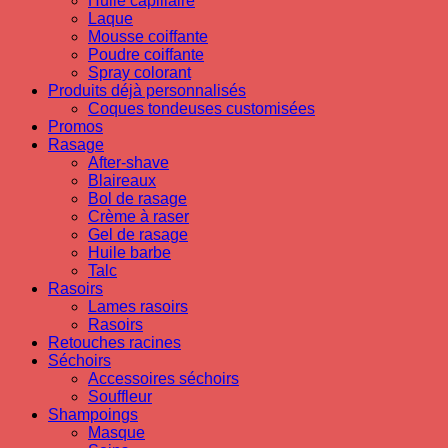
Huile capillaire
Laque
Mousse coiffante
Poudre coiffante
Spray colorant
Produits déjà personnalisés
Coques tondeuses customisées
Promos
Rasage
After-shave
Blaireaux
Bol de rasage
Crème à raser
Gel de rasage
Huile barbe
Talc
Rasoirs
Lames rasoirs
Rasoirs
Retouches racines
Séchoirs
Accessoires séchoirs
Souffleur
Shampoings
Masque