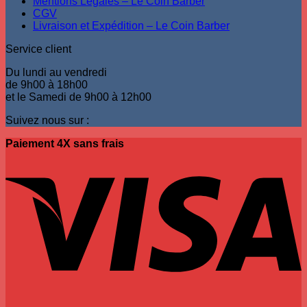
Mentions Légales – Le Coin Barber
page
CGV
du
Livraison et Expédition – Le Coin Barber
produit
Service client
Du lundi au vendredi
de 9h00 à 18h00
et le Samedi de 9h00 à 12h00
Suivez nous sur :
Paiement 4X sans frais
V
P