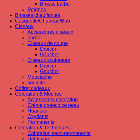
Brosse barbe
Peignes
Brosses chauffantes
Casquette/Chapeau/Bob
Ciseaux
Accessoires ciseaux
barber
Ciseaux de coupe
Droitier
Gaucher
Ciseaux sculpteurs
Droitier
Gaucher
Moustache
sourcils
Coffret cadeaux
Coloration & Mèches
Accessoires coloration
Crème protectrice peau
Nuancier
Oxydants
Permanente
Coloration & Techniques
Coloration semi-permanente
Défrisage