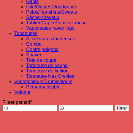
Gants
Gilet/Vestes/Doudounes
Polos/Tee-shirts/Sweats
Sèche-cheveux
Tablier/Cape/Blouse/Pancho
Vaporisateur avec logo
Tondeuses
Accessoires tondeuses
Combo
Contre peignes
Shaver
Tête de coupe
Tondeuse de coupe
Tondeuse de finition
Tondeuse Nez Oreilles
Vaporisateurs/Brumisateurs
Personnalisable
Volume
Filtrer par tarif
Prix
Prix
Filtrer
min
max