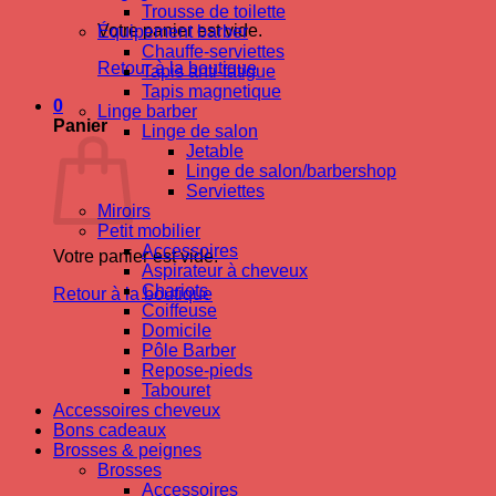
Trousse de toilette
Votre panier est vide.
Équipement barber
Chauffe-serviettes
Retour à la boutique
Tapis anti-fatigue
Tapis magnetique
0
Linge barber
Panier
Linge de salon
Jetable
Linge de salon/barbershop
Serviettes
Miroirs
Petit mobilier
Accessoires
Votre panier est vide.
Aspirateur à cheveux
Chariots
Retour à la boutique
Coiffeuse
Domicile
Pôle Barber
Repose-pieds
Tabouret
Accessoires cheveux
Bons cadeaux
Brosses & peignes
Brosses
Accessoires