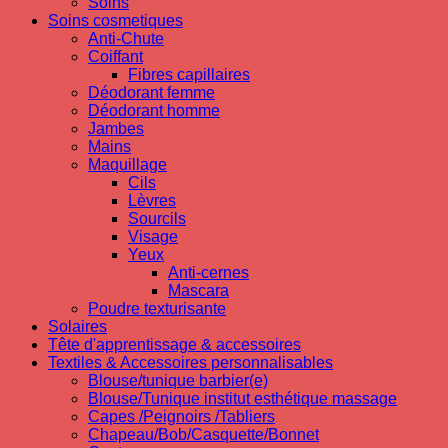
Soins
Soins cosmetiques
Anti-Chute
Coiffant
Fibres capillaires
Déodorant femme
Déodorant homme
Jambes
Mains
Maquillage
Cils
Lèvres
Sourcils
Visage
Yeux
Anti-cernes
Mascara
Poudre texturisante
Solaires
Tête d'apprentissage & accessoires
Textiles & Accessoires personnalisables
Blouse/tunique barbier(e)
Blouse/Tunique institut esthétique massage
Capes /Peignoirs /Tabliers
Chapeau/Bob/Casquette/Bonnet