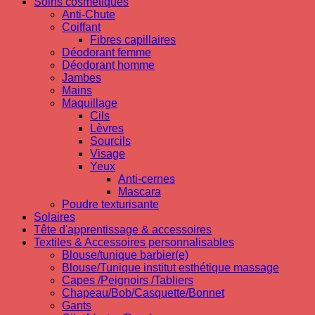
Soins cosmetiques
Anti-Chute
Coiffant
Fibres capillaires
Déodorant femme
Déodorant homme
Jambes
Mains
Maquillage
Cils
Lèvres
Sourcils
Visage
Yeux
Anti-cernes
Mascara
Poudre texturisante
Solaires
Tête d'apprentissage & accessoires
Textiles & Accessoires personnalisables
Blouse/tunique barbier(e)
Blouse/Tunique institut esthétique massage
Capes /Peignoirs /Tabliers
Chapeau/Bob/Casquette/Bonnet
Gants