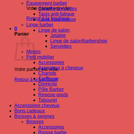
Équipement barber
Votre panier est vide.
Chauffe-serviettes
Tapis anti-fatigue
Retour à la boutique
Tapis magnetique
Linge barber
0
Linge de salon
Panier
Jetable
Linge de salon/barbershop
Serviettes
Miroirs
Petit mobilier
Accessoires
Aspirateur à cheveux
Votre panier est vide.
Chariots
Coiffeuse
Retour à la boutique
Domicile
Pôle Barber
Repose-pieds
Tabouret
Accessoires cheveux
Bons cadeaux
Brosses & peignes
Brosses
Accessoires
Brosse barbe