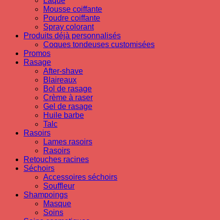
Laque
Mousse coiffante
Poudre coiffante
Spray colorant
Produits déjà personnalisés
Coques tondeuses customisées
Promos
Rasage
After-shave
Blaireaux
Bol de rasage
Crème à raser
Gel de rasage
Huile barbe
Talc
Rasoirs
Lames rasoirs
Rasoirs
Retouches racines
Séchoirs
Accessoires séchoirs
Souffleur
Shampoings
Masque
Soins