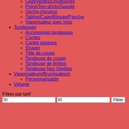
Gilet/Vestes/Doudounes
Polos/Tee-shirts/Sweats
Sèche-cheveux
Tablier/Cape/Blouse/Pancho
Vaporisateur avec logo
Tondeuses
Accessoires tondeuses
Combo
Contre peignes
Shaver
Tête de coupe
Tondeuse de coupe
Tondeuse de finition
Tondeuse Nez Oreilles
Vaporisateurs/Brumisateurs
Personnalisable
Volume
Filtrer par tarif
Prix
Prix
Filtrer
min
max