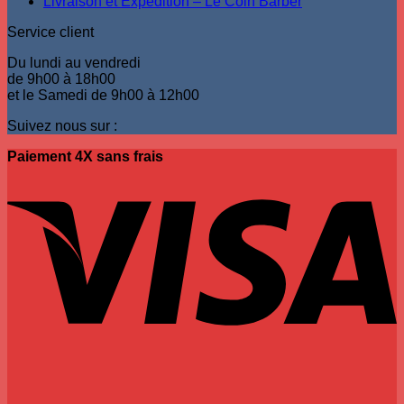
Livraison et Expédition – Le Coin Barber
produit
Service client
Du lundi au vendredi
de 9h00 à 18h00
et le Samedi de 9h00 à 12h00
Suivez nous sur :
Paiement 4X sans frais
V
P