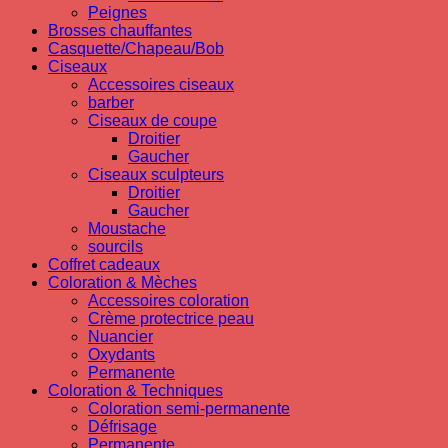
Peignes
Brosses chauffantes
Casquette/Chapeau/Bob
Ciseaux
Accessoires ciseaux
barber
Ciseaux de coupe
Droitier
Gaucher
Ciseaux sculpteurs
Droitier
Gaucher
Moustache
sourcils
Coffret cadeaux
Coloration & Mèches
Accessoires coloration
Crème protectrice peau
Nuancier
Oxydants
Permanente
Coloration & Techniques
Coloration semi-permanente
Défrisage
Permanente