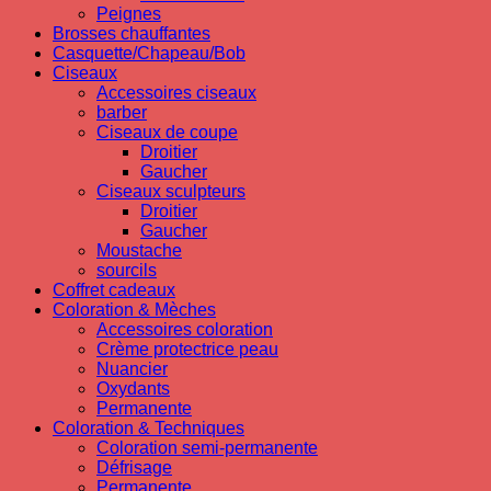
Peignes
Brosses chauffantes
Casquette/Chapeau/Bob
Ciseaux
Accessoires ciseaux
barber
Ciseaux de coupe
Droitier
Gaucher
Ciseaux sculpteurs
Droitier
Gaucher
Moustache
sourcils
Coffret cadeaux
Coloration & Mèches
Accessoires coloration
Crème protectrice peau
Nuancier
Oxydants
Permanente
Coloration & Techniques
Coloration semi-permanente
Défrisage
Permanente