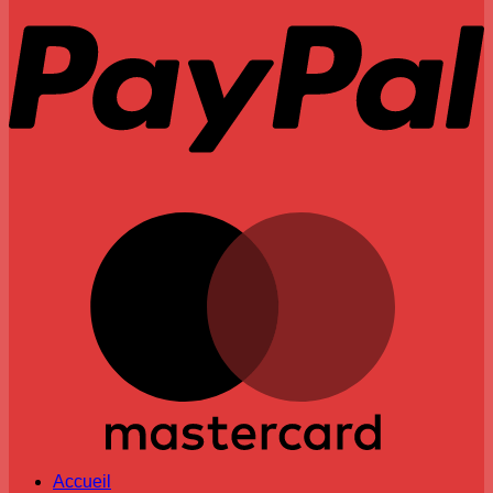
M
Accueil