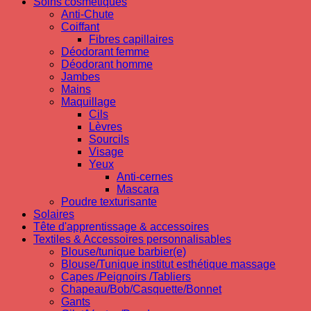
Soins cosmetiques
Anti-Chute
Coiffant
Fibres capillaires
Déodorant femme
Déodorant homme
Jambes
Mains
Maquillage
Cils
Lèvres
Sourcils
Visage
Yeux
Anti-cernes
Mascara
Poudre texturisante
Solaires
Tête d'apprentissage & accessoires
Textiles & Accessoires personnalisables
Blouse/tunique barbier(e)
Blouse/Tunique institut esthétique massage
Capes /Peignoirs /Tabliers
Chapeau/Bob/Casquette/Bonnet
Gants