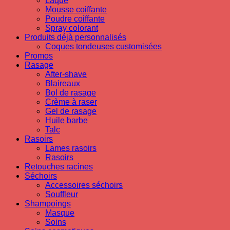
Laque
Mousse coiffante
Poudre coiffante
Spray colorant
Produits déjà personnalisés
Coques tondeuses customisées
Promos
Rasage
After-shave
Blaireaux
Bol de rasage
Crème à raser
Gel de rasage
Huile barbe
Talc
Rasoirs
Lames rasoirs
Rasoirs
Retouches racines
Séchoirs
Accessoires séchoirs
Souffleur
Shampoings
Masque
Soins