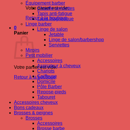
Équipement barber
Votre panier est vide.
Chauffe-serviettes
Tapis anti-fatigue
Retour à la boutique
Tapis magnetique
Linge barber
0
Linge de salon
Panier
Jetable
Linge de salon/barbershop
Serviettes
Miroirs
Petit mobilier
Accessoires
Aspirateur à cheveux
Votre panier est vide.
Chariots
Coiffeuse
Retour à la boutique
Domicile
Pôle Barber
Repose-pieds
Tabouret
Accessoires cheveux
Bons cadeaux
Brosses & peignes
Brosses
Accessoires
Brosse barbe