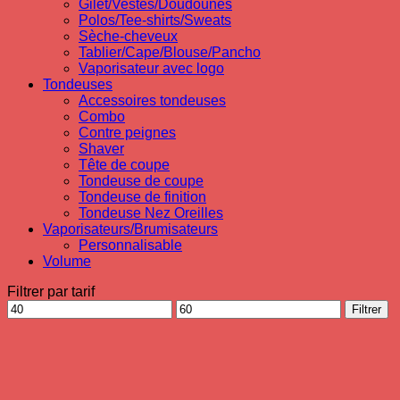
Gilet/Vestes/Doudounes
Polos/Tee-shirts/Sweats
Sèche-cheveux
Tablier/Cape/Blouse/Pancho
Vaporisateur avec logo
Tondeuses
Accessoires tondeuses
Combo
Contre peignes
Shaver
Tête de coupe
Tondeuse de coupe
Tondeuse de finition
Tondeuse Nez Oreilles
Vaporisateurs/Brumisateurs
Personnalisable
Volume
Filtrer par tarif
Prix
Prix
Filtrer
min
max