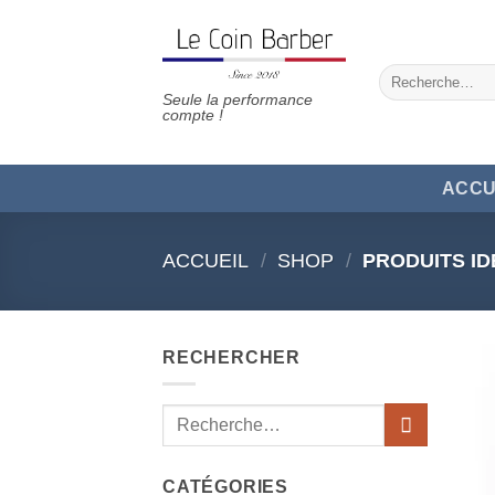
Passer
au
contenu
Recherche
pour :
Seule la performance
compte !
ACCU
ACCUEIL
/
SHOP
/
PRODUITS ID
RECHERCHER
Recherche
pour :
CATÉGORIES