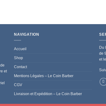
NAVIGATION
SE
Du 
Accueil
de 
Shop
et 
 de
Contact
Suiv
re et
Mentions Légales – Le Coin Barber
iel
CGV
Livraison et Expédition – Le Coin Barber