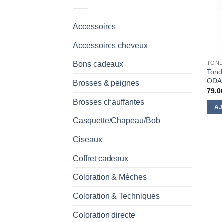
Accessoires
Accessoires cheveux
Bons cadeaux
TOND
Tond
ODA
Brosses & peignes
79.0
Brosses chauffantes
AJ
Casquette/Chapeau/Bob
Ciseaux
Coffret cadeaux
Coloration & Mèches
Coloration & Techniques
Coloration directe